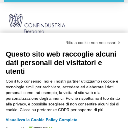
Rifiuta cookie non necessari ✕
Via Stezzano, 87 | 24126 Bergamo
Kilometro Rosso, Gate 5
Questo sito web raccoglie alcuni
Codice Fiscale: 80021750163 | PEC:
dati personali dei visitatori e
info@pec.confindustriabergamo.it
utenti
Con il tuo consenso, noi e i nostri partner utilizziamo i cookie e
CONFINDUSTRIA BERGAMO
tecnologie simili per archiviare, accedere ed elaborare i dati
personali come, ad esempio, la visita al sito web o la
personalizzazione degli annunci. Poiché rispettiamo il tuo diritto
ASSISTENZA & PRIVACY
alla privacy, è possibile scegliere di non consentire alcuni tipi di
cookie. Clicca su preferenze GDPR per saperne di più.
Visualizza la Cookie Policy Completa