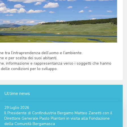
zione tra l’intraprendenza dell’uomo e l’ambiente.
e e per scelta dei suoi abitanti.
one, informazione e rappresentanza verso i soggetti che hanno
 delle condizioni per lo sviluppo.
Ultime news
29 luglio 2026
Il Presidente di Confindustria Bergamo Matteo Zanetti con il
Direttore Generale Paolo Piantoni in visita alla Fondazione
della Comunità Bergamasca