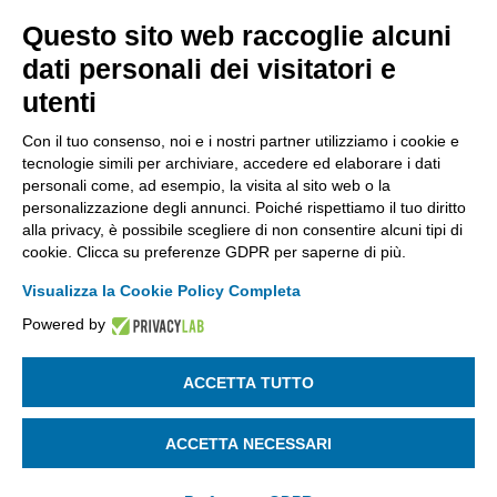
Kilometro Rosso, Gate 5
Questo sito web raccoglie alcuni
Codice Fiscale: 80021750163 | PEC:
dati personali dei visitatori e
info@pec.confindustriabergamo.it
utenti
Con il tuo consenso, noi e i nostri partner utilizziamo i cookie e
CONFINDUSTRIA BERGAMO
tecnologie simili per archiviare, accedere ed elaborare i dati
personali come, ad esempio, la visita al sito web o la
personalizzazione degli annunci. Poiché rispettiamo il tuo diritto
ASSISTENZA & PRIVACY
alla privacy, è possibile scegliere di non consentire alcuni tipi di
cookie. Clicca su preferenze GDPR per saperne di più.
Visualizza la Cookie Policy Completa
Powered by
La riproduzione, anche parziale, di qualsiasi informazione o
documento è riservata
ACCETTA TUTTO
SEGUICI SU:
ACCETTA NECESSARI