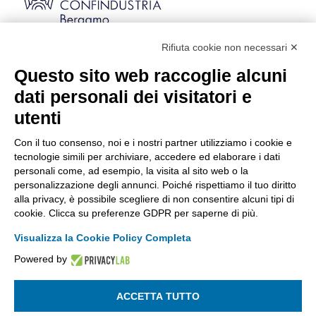
Rifiuta cookie non necessari ✕
Via Stezzano, 87 | 24126 Bergamo
Kilometro Rosso, Gate 5
Questo sito web raccoglie alcuni
Codice Fiscale: 80021750163 | PEC:
dati personali dei visitatori e
info@pec.confindustriabergamo.it
utenti
Con il tuo consenso, noi e i nostri partner utilizziamo i cookie e
CONFINDUSTRIA BERGAMO
tecnologie simili per archiviare, accedere ed elaborare i dati
personali come, ad esempio, la visita al sito web o la
personalizzazione degli annunci. Poiché rispettiamo il tuo diritto
ASSISTENZA & PRIVACY
alla privacy, è possibile scegliere di non consentire alcuni tipi di
cookie. Clicca su preferenze GDPR per saperne di più.
Visualizza la Cookie Policy Completa
Powered by
La riproduzione, anche parziale, di qualsiasi informazione o
documento è riservata
ACCETTA TUTTO