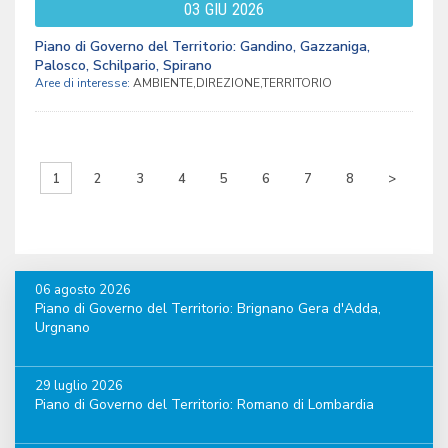
03
GIU
2026
Piano di Governo del Territorio: Gandino, Gazzaniga,
Palosco, Schilpario, Spirano
Aree di interesse:
AMBIENTE,DIREZIONE,TERRITORIO
1
2
3
4
5
6
7
8
>
06 agosto 2026
Piano di Governo del Territorio: Brignano Gera d'Adda,
Urgnano
29 luglio 2026
Piano di Governo del Territorio: Romano di Lombardia