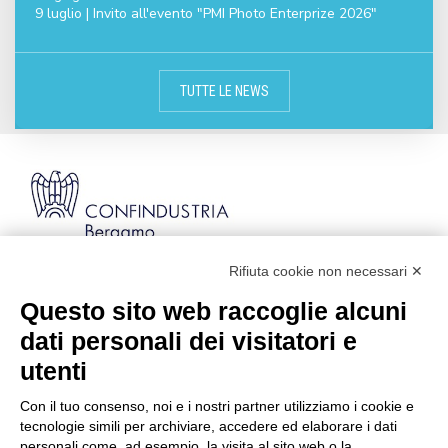
9 luglio | Invito all'evento "PMI Photo Enterprize 2026"
TUTTE LE NEWS
Rifiuta cookie non necessari ✕
Via Stezzano, 87 | 24126 Bergamo
Kilometro Rosso, Gate 5
Questo sito web raccoglie alcuni
Codice Fiscale: 80021750163 | PEC:
dati personali dei visitatori e
info@pec.confindustriabergamo.it
utenti
Con il tuo consenso, noi e i nostri partner utilizziamo i cookie e
CONFINDUSTRIA BERGAMO
tecnologie simili per archiviare, accedere ed elaborare i dati
personali come, ad esempio, la visita al sito web o la