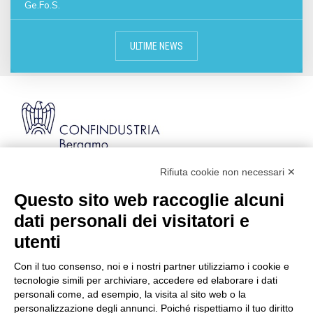
Ge.Fo.S.
ULTIME NEWS
Rifiuta cookie non necessari ✕
Via Stezzano, 87 | 24126 Bergamo
Kilometro Rosso, Gate 5
Questo sito web raccoglie alcuni
Codice Fiscale: 80021750163 | PEC:
dati personali dei visitatori e
info@pec.confindustriabergamo.it
utenti
Con il tuo consenso, noi e i nostri partner utilizziamo i cookie e
CONFINDUSTRIA BERGAMO
tecnologie simili per archiviare, accedere ed elaborare i dati
personali come, ad esempio, la visita al sito web o la
personalizzazione degli annunci. Poiché rispettiamo il tuo diritto