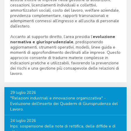
cessazioni, licenziamenti individuali e collettivi,
ammortizzatori sociali, costo del lavoro, welfare aziendale,
previdenza complementare, rapporti transnazionali e
adempimenti connessi all’ingresso e all’uscita di personale
dall’estero.
Accanto al supporto diretto, l’area presidia l’
evoluzione
normativa e giurisprudenziale
, predisponendo
aggiornamenti, strumenti operativi, modelli, linee guida e
momenti di approfondimento destinati alle imprese. Questo
approccio consente di tradurre materie complesse in
indicazioni pratiche e utilizzabili, favorendo la prevenzione
dei rischi e una gestione più consapevole delle relazioni di
lavoro.
29 luglio 2026
"Relazioni industriali e innovazione organizzativa" -
Evoluzione dell'inserto dei Quaderni di Giurisprudenza del
Lavoro.
24 luglio 2026
Inps: sospensione delle note di rettifica, delle diffide e di