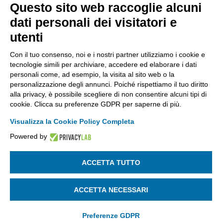
Kilometro Rosso, Gate 5
Questo sito web raccoglie alcuni
Codice Fiscale: 80021750163 | PEC:
dati personali dei visitatori e
info@pec.confindustriabergamo.it
utenti
Con il tuo consenso, noi e i nostri partner utilizziamo i cookie e
CONFINDUSTRIA BERGAMO
tecnologie simili per archiviare, accedere ed elaborare i dati
personali come, ad esempio, la visita al sito web o la
personalizzazione degli annunci. Poiché rispettiamo il tuo diritto
ASSISTENZA & PRIVACY
alla privacy, è possibile scegliere di non consentire alcuni tipi di
cookie. Clicca su preferenze GDPR per saperne di più.
Visualizza la Cookie Policy Completa
Powered by
La riproduzione, anche parziale, di qualsiasi informazione o
documento è riservata
ACCETTA TUTTO
SEGUICI SU:
ACCETTA NECESSARI
Preferenze GDPR