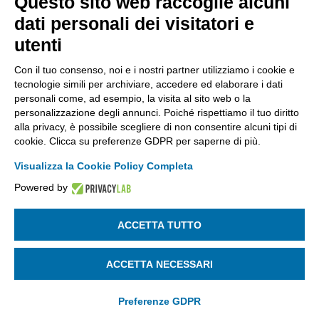
Questo sito web raccoglie alcuni
Codice Fiscale: 80021750163 | PEC:
dati personali dei visitatori e
info@pec.confindustriabergamo.it
utenti
Con il tuo consenso, noi e i nostri partner utilizziamo i cookie e
CONFINDUSTRIA BERGAMO
tecnologie simili per archiviare, accedere ed elaborare i dati
personali come, ad esempio, la visita al sito web o la
personalizzazione degli annunci. Poiché rispettiamo il tuo diritto
ASSISTENZA & PRIVACY
alla privacy, è possibile scegliere di non consentire alcuni tipi di
cookie. Clicca su preferenze GDPR per saperne di più.
Visualizza la Cookie Policy Completa
Powered by
La riproduzione, anche parziale, di qualsiasi informazione o
documento è riservata
ACCETTA TUTTO
SEGUICI SU:
ACCETTA NECESSARI
Preferenze GDPR