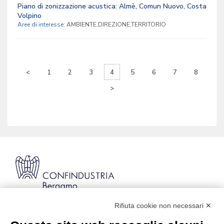
Piano di zonizzazione acustica: Almè, Comun Nuovo, Costa
Volpino
Aree di interesse:
AMBIENTE,DIREZIONE,TERRITORIO
<
1
2
3
4
5
6
7
8
>
Rifiuta cookie non necessari ✕
Via Stezzano, 87 | 24126 Bergamo
Kilometro Rosso, Gate 5