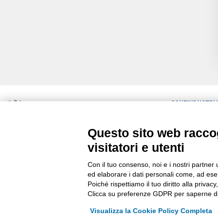
CONFINDUSTRI
ULTIME NEWS
Questo sito web raccog
Via Stezzano, 87 | 24126 Bergamo
RASSEGNA STA
Kilometro Rosso, Gate 5
visitatori e utenti
Codice Fiscale: 80021750163 | PEC:
COMUNICATI
info@pec.confindustriabergamo.it
Con il tuo consenso, noi e i nostri partner 
ed elaborare i dati personali come, ad esem
Poiché rispettiamo il tuo diritto alla privacy
Clicca su preferenze GDPR per saperne di
Visualizza la Cookie Policy Completa
La riproduzione, anche parziale, di qualsiasi informazione o documento è ris