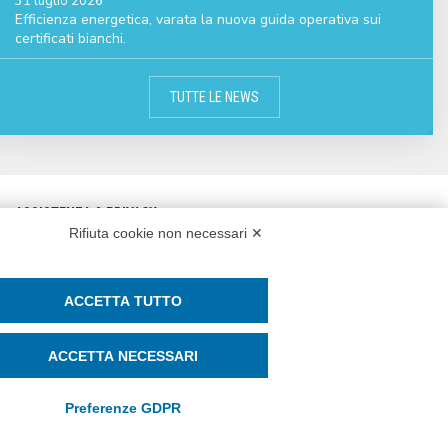
31 luglio 2026
Efficienza energetica, varata la nuova guida operativa sui
certificati bianchi.
TUTTE LE NEWS
ASSISTENZA & PRIVACY
Rifiuta cookie non necessari ✕
CONTATTI
ASSISTENZA REMOTA
PRIVACY POLICY
WHISTLEBLOWING E PARITÀ DI
ACCETTA TUTTO
COOKIE POLICY
GENERE
ACCETTA NECESSARI
SOCIAL MEDIA POLICY
Preferenze GDPR
SEGUICI SU: