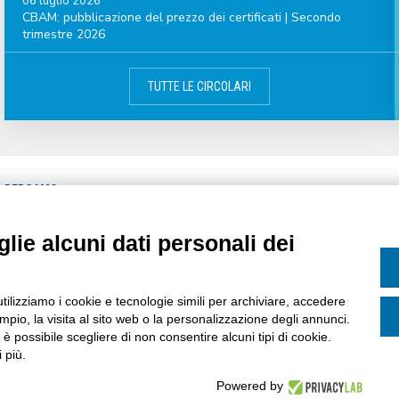
06 luglio 2026
CBAM: pubblicazione del prezzo dei certificati | Secondo
trimestre 2026
TUTTE LE CIRCOLARI
A BERGAMO
CATEGORIE
CIRCOLARI
lie alcuni dati personali dei
MPA
CALENDARIO
ASSOCIATI
AREE DI INTERESSE
ASSOCIAZIONE
utilizziamo i cookie e tecnologie simili per archiviare, accedere
pio, la visita al sito web o la personalizzazione degli annunci.
, è possibile scegliere di non consentire alcuni tipi di cookie.
 più.
Powered by
ervata