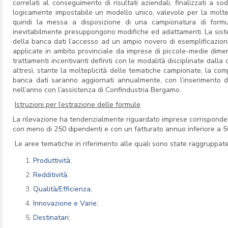
correlati al conseguimento di risultati aziendali, finalizzati a s
logicamente impostabile un modello unico, valevole per la molteplici
quindi la messa a disposizione di una campionatura di formu
inevitabilmente presuppongono modifiche ed adattamenti. La sistem
della banca dati l’accesso ad un ampio novero di esemplificazioni
applicate in ambito provinciale da imprese di piccole-medie dimen
trattamenti incentivanti definiti con le modalità disciplinate dalla
altresì, stante la molteplicità delle tematiche campionate, la co
banca dati saranno aggiornati annualmente, con l’inserimento dell
nell’anno con l’assistenza di Confindustria Bergamo.
Istruzioni per l’estrazione delle formule
La rilevazione ha tendenzialmente riguardato imprese corrispondenti
con meno di 250 dipendenti e con un fatturato annuo inferiore a 50 m
Le aree tematiche in riferimento alle quali sono state raggruppate
Produttività
;
Redditività
;
Qualità/Efficienza
;
Innovazione e Varie
;
Destinatari
;