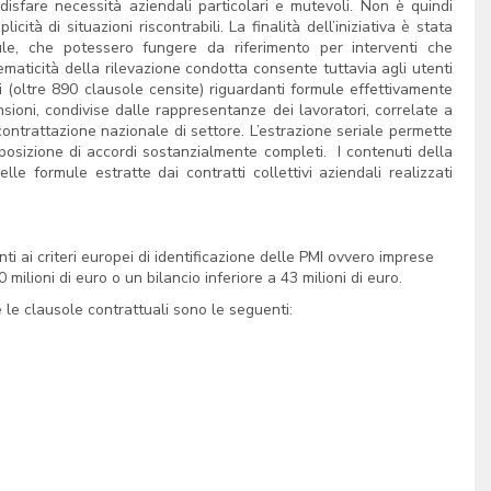
oddisfare necessità aziendali particolari e mutevoli. Non è quindi
tà di situazioni riscontrabili. La finalità dell’iniziativa è stata
le, che potessero fungere da riferimento per interventi che
aticità della rilevazione condotta consente tuttavia agli utenti
 (oltre 890 clausole censite) riguardanti formule effettivamente
sioni, condivise dalle rappresentanze dei lavoratori, correlate a
 contrattazione nazionale di settore. L’estrazione seriale permette
mposizione di accordi sostanzialmente completi. I contenuti della
e formule estratte dai contratti collettivi aziendali realizzati
 ai criteri europei di identificazione delle PMI ovvero imprese
ilioni di euro o un bilancio inferiore a 43 milioni di euro.
 le clausole contrattuali sono le seguenti: