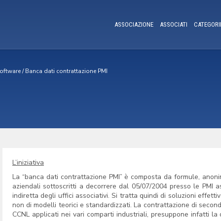
ASSOCIAZIONE
ASSOCIATI
CATEGORI
oftware
/
Banca dati contrattazione PMI
L’iniziativa
La “banca dati contrattazione PMI” è composta da formule, anonime
aziendali sottoscritti a decorrere dal 05/07/2004 presso le PMI
indiretta degli uffici associativi. Si tratta quindi di soluzioni effe
non di modelli teorici e standardizzati. La contrattazione di secondo
CCNL applicati nei vari comparti industriali, presuppone infatti la