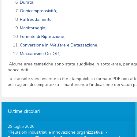
Durata
;
Onnicomprensività
;
Raffreddamento
;
Monitoraggio
;
Formule di Ripartizione
;
Conversione in Welfare e Detassazione
.
Meccanismo On-Off
;
Alcune aree tematiche sono state suddivise in sotto-aree, per agev
banca dati.
La clausole sono inserite in file stampabili, in formato PDF non alt
per ragioni di completezza – mantenendo l’indicazione dei valori pa
Ultime circolari
29 luglio 2026
"Relazioni industriali e innovazione organizzativa" -