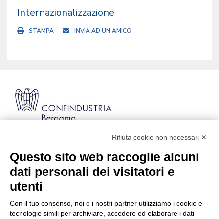
Internazionalizzazione
STAMPA
INVIA AD UN AMICO
Rifiuta cookie non necessari ✕
Via Stezzano, 87 | 24126 Bergamo
Kilometro Rosso, Gate 5
Questo sito web raccoglie alcuni
Codice Fiscale: 80021750163 | PEC:
dati personali dei visitatori e
info@pec.confindustriabergamo.it
utenti
Con il tuo consenso, noi e i nostri partner utilizziamo i cookie e
CONFINDUSTRIA BERGAMO
tecnologie simili per archiviare, accedere ed elaborare i dati