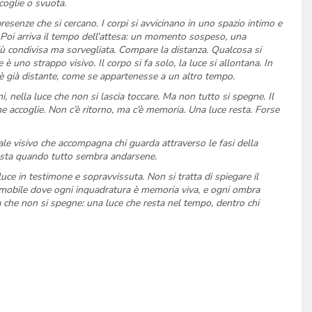
coglie o svuota.
presenze che si cercano. I corpi si avvicinano in uno spazio intimo e
Poi arriva il tempo dell’attesa: un momento sospeso, una
 più condivisa ma sorvegliata. Compare la distanza. Qualcosa si
uno strappo visivo. Il corpo si fa solo, la luce si allontana. In
e è già distante, come se appartenesse a un altro tempo.
i, nella luce che non si lascia toccare. Ma non tutto si spegne. Il
e accoglie. Non c’è ritorno, ma c’è memoria. Una luce resta. Forse
le visivo che accompagna chi guarda attraverso le fasi della
he resta quando tutto sembra andarsene.
uce in testimone e sopravvissuta. Non si tratta di spiegare il
immobile dove ogni inquadratura è memoria viva, e ogni ombra
a che non si spegne: una luce che resta nel tempo, dentro chi