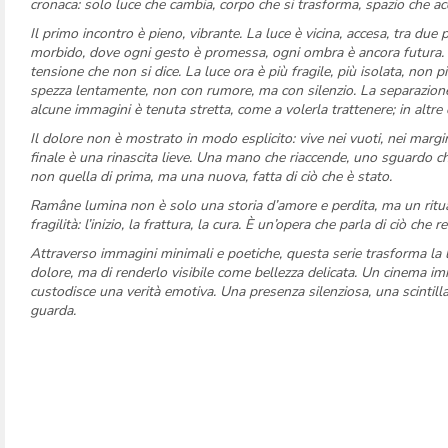
cronaca: solo luce che cambia, corpo che si trasforma, spazio che ac
Il primo incontro è pieno, vibrante. La luce è vicina, accesa, tra due 
morbido, dove ogni gesto è promessa, ogni ombra è ancora futura. 
tensione che non si dice. La luce ora è più fragile, più isolata, non
spezza lentamente, non con rumore, ma con silenzio. La separazione è 
alcune immagini è tenuta stretta, come a volerla trattenere; in altr
Il dolore non è mostrato in modo esplicito: vive nei vuoti, nei margin
finale è una rinascita lieve. Una mano che riaccende, uno sguardo ch
non quella di prima, ma una nuova, fatta di ciò che è stato.
Ramâne lumina non è solo una storia d’amore e perdita, ma un ritua
fragilità: l’inizio, la frattura, la cura. È un’opera che parla di ciò c
Attraverso immagini minimali e poetiche, questa serie trasforma la l
dolore, ma di renderlo visibile come bellezza delicata. Un cinema 
custodisce una verità emotiva. Una presenza silenziosa, una scintill
guarda.