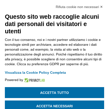
Rifiuta cookie non necessari ✕
Via Stezzano, 87 | 24126 Bergamo
Kilometro Rosso, Gate 5
Questo sito web raccoglie alcuni
Codice Fiscale: 80021750163 | PEC:
dati personali dei visitatori e
info@pec.confindustriabergamo.it
utenti
Con il tuo consenso, noi e i nostri partner utilizziamo i cookie e
CONFINDUSTRIA BERGAMO
tecnologie simili per archiviare, accedere ed elaborare i dati
personali come, ad esempio, la visita al sito web o la
personalizzazione degli annunci. Poiché rispettiamo il tuo diritto
ASSISTENZA & PRIVACY
alla privacy, è possibile scegliere di non consentire alcuni tipi di
cookie. Clicca su preferenze GDPR per saperne di più.
Visualizza la Cookie Policy Completa
Powered by
La riproduzione, anche parziale, di qualsiasi informazione o
documento è riservata
ACCETTA TUTTO
SEGUICI SU:
ACCETTA NECESSARI