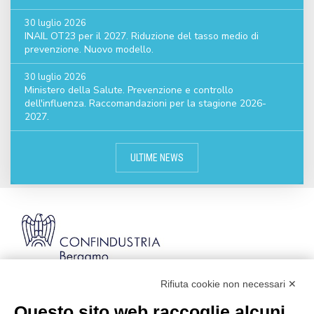
30 luglio 2026
INAIL OT23 per il 2027. Riduzione del tasso medio di
prevenzione. Nuovo modello.
30 luglio 2026
Ministero della Salute. Prevenzione e controllo
dell'influenza. Raccomandazioni per la stagione 2026-
2027.
ULTIME NEWS
Rifiuta cookie non necessari ✕
Via Stezzano, 87 | 24126 Bergamo
Kilometro Rosso, Gate 5
Questo sito web raccoglie alcuni