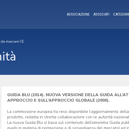
ASSOCIAZIONE
ASSOCIATI
CATEGORI
i da marcare CE
mità
GUIDA BLU (2014). NUOVA VERSIONE DELLA GUIDA ALL’
APPROCCIO E SULL’APPROCCIO GLOBALE (2000).
La commissione europea ha reso disponibile l’aggiornamento della “
prodotto, redatta in stretta collaborazione con le autorità nazionali
La nuova Guida Blu si basa sul contenuto dell’omonima Guida pubbl
quelli in materia di normazione e di sorveglianza del mercato) ed in