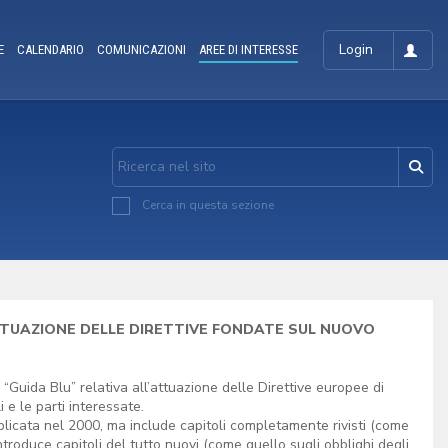
Login
E
CALENDARIO
COMUNICAZIONI
AREE DI INTERESSE
Cerca in questa sezione
ATTUAZIONE DELLE DIRETTIVE FONDATE SUL NUOVO
Guida Blu” relativa all’attuazione delle Direttive europee di
 e le parti interessate.
icata nel 2000, ma include capitoli completamente rivisti (come
troduce capitoli del tutto nuovi (come quello sugli obblighi degli