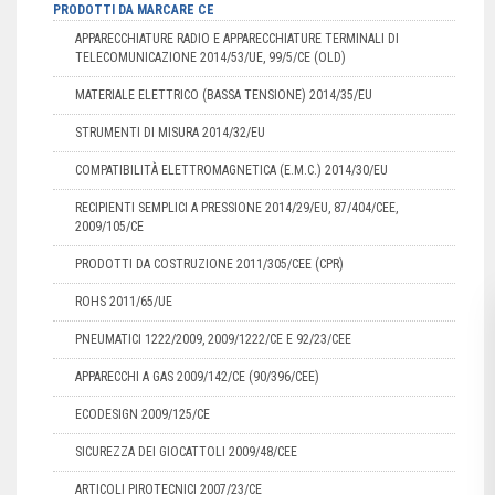
PRODOTTI DA MARCARE CE
APPARECCHIATURE RADIO E APPARECCHIATURE TERMINALI DI
TELECOMUNICAZIONE 2014/53/UE, 99/5/CE (OLD)
MATERIALE ELETTRICO (BASSA TENSIONE) 2014/35/EU
STRUMENTI DI MISURA 2014/32/EU
COMPATIBILITÀ ELETTROMAGNETICA (E.M.C.) 2014/30/EU
RECIPIENTI SEMPLICI A PRESSIONE 2014/29/EU, 87/404/CEE,
2009/105/CE
PRODOTTI DA COSTRUZIONE 2011/305/CEE (CPR)
ROHS 2011/65/UE
PNEUMATICI 1222/2009, 2009/1222/CE E 92/23/CEE
APPARECCHI A GAS 2009/142/CE (90/396/CEE)
ECODESIGN 2009/125/CE
SICUREZZA DEI GIOCATTOLI 2009/48/CEE
ARTICOLI PIROTECNICI 2007/23/CE