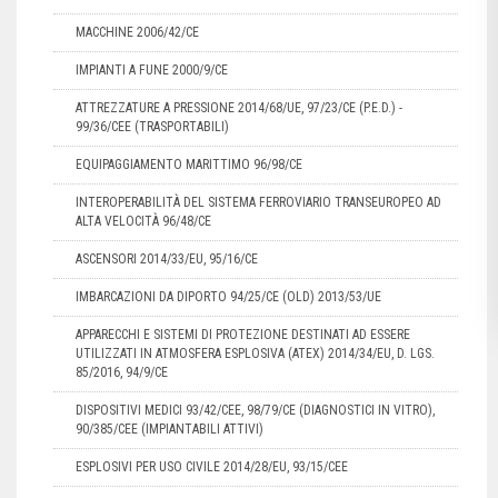
MACCHINE 2006/42/CE
IMPIANTI A FUNE 2000/9/CE
ATTREZZATURE A PRESSIONE 2014/68/UE, 97/23/CE (P.E.D.) -
99/36/CEE (TRASPORTABILI)
EQUIPAGGIAMENTO MARITTIMO 96/98/CE
INTEROPERABILITÀ DEL SISTEMA FERROVIARIO TRANSEUROPEO AD
ALTA VELOCITÀ 96/48/CE
ASCENSORI 2014/33/EU, 95/16/CE
IMBARCAZIONI DA DIPORTO 94/25/CE (OLD) 2013/53/UE
APPARECCHI E SISTEMI DI PROTEZIONE DESTINATI AD ESSERE
UTILIZZATI IN ATMOSFERA ESPLOSIVA (ATEX) 2014/34/EU, D. LGS.
85/2016, 94/9/CE
DISPOSITIVI MEDICI 93/42/CEE, 98/79/CE (DIAGNOSTICI IN VITRO),
90/385/CEE (IMPIANTABILI ATTIVI)
ESPLOSIVI PER USO CIVILE 2014/28/EU, 93/15/CEE