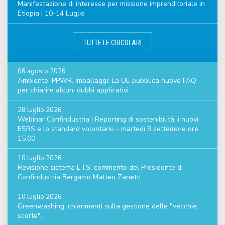
Manifestazione di interesse per missione imprenditoriale in
Etiopia | 10-14 Luglio
TUTTE LE CIRCOLARI
06 agosto 2026
Ambiente. PPWR. Imballaggi: La UE pubblica nuove FAQ
per chiarire alcuni dubbi applicativi
28 luglio 2026
Webinar Confindustria | Reporting di sostenibilità: i nuovi
ESRS e lo standard volontario - martedì 9 settembre ore
15.00
10 luglio 2026
Revisione sistema ETS: commento del Presidente di
Confindustria Bergamo Matteo Zanetti
10 luglio 2026
Greenwashing: chiarimenti sulla gestione delle "vecchie
scorte".