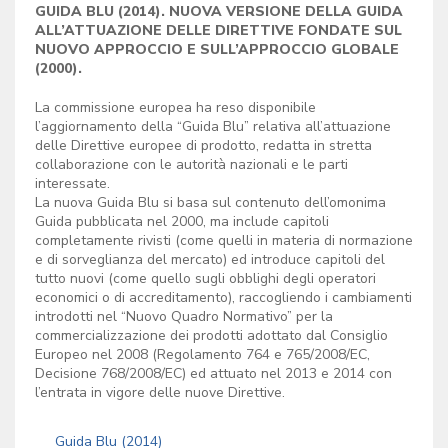
GUIDA BLU (2014). NUOVA VERSIONE DELLA GUIDA
ALL’ATTUAZIONE DELLE DIRETTIVE FONDATE SUL
NUOVO APPROCCIO E SULL’APPROCCIO GLOBALE
(2000).
La commissione europea ha reso disponibile
l’aggiornamento della “Guida Blu” relativa all’attuazione
delle Direttive europee di prodotto, redatta in stretta
collaborazione con le autorità nazionali e le parti
interessate.
La nuova Guida Blu si basa sul contenuto dell’omonima
Guida pubblicata nel 2000, ma include capitoli
completamente rivisti (come quelli in materia di normazione
e di sorveglianza del mercato) ed introduce capitoli del
tutto nuovi (come quello sugli obblighi degli operatori
economici o di accreditamento), raccogliendo i cambiamenti
introdotti nel “Nuovo Quadro Normativo” per la
commercializzazione dei prodotti adottato dal Consiglio
Europeo nel 2008 (Regolamento 764 e 765/2008/EC,
Decisione 768/2008/EC) ed attuato nel 2013 e 2014 con
l’entrata in vigore delle nuove Direttive.
Guida Blu (2014)