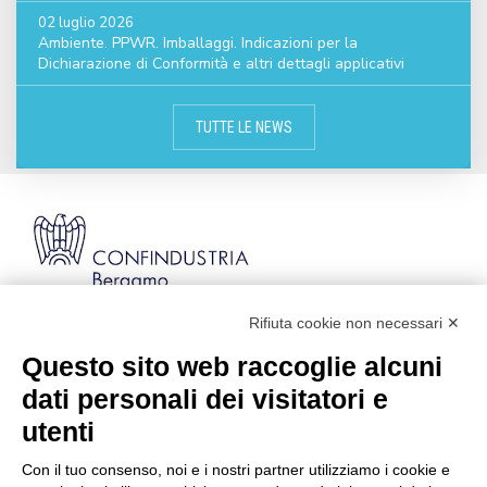
02 luglio 2026
Ambiente. PPWR. Imballaggi. Indicazioni per la
Dichiarazione di Conformità e altri dettagli applicativi
TUTTE LE NEWS
Rifiuta cookie non necessari ✕
Via Stezzano, 87 | 24126 Bergamo
Kilometro Rosso, Gate 5
Questo sito web raccoglie alcuni
Codice Fiscale: 80021750163 | PEC:
dati personali dei visitatori e
info@pec.confindustriabergamo.it
utenti
Con il tuo consenso, noi e i nostri partner utilizziamo i cookie e