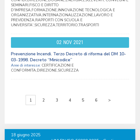
CONFIDI,DIREZIONE,DOGANE,ENERGIA,ESG,EVENTI, CONVEGNI E
SEMINARI,FISCO E DIRITTO
D'IMPRESA,FORMAZIONE,INNOVAZIONE TECNOLOGICA E
ORGANIZZATIVA,INTERNAZIONALIZZAZIONE,LAVORO E
PREVIDENZA,RAPPORTI CON SCUOLA E
UNIVERSITA',SICUREZZA,TERRITORIO,TRASPORTI
02
NOV
2021
Prevenzione Incendi. Terzo Decreto di riforma del DM 10-
03-1998. Decreto “Minicodice”
Aree di interesse:
CERTIFICAZIONI E
CONFORMITA,DIREZIONE,SICUREZZA
1
2
3
4
5
6
>
18 giugno 2025