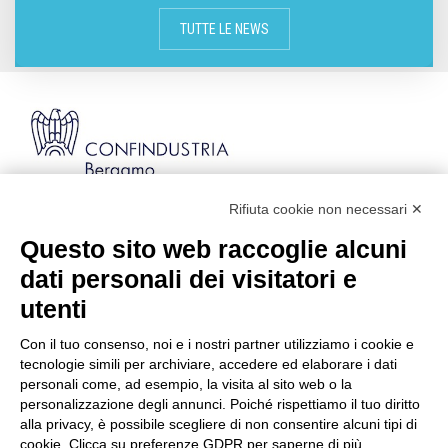
TUTTE LE NEWS
Rifiuta cookie non necessari ✕
Via Stezzano, 87 | 24126 Bergamo
Kilometro Rosso, Gate 5
Questo sito web raccoglie alcuni
Codice Fiscale: 80021750163 | PEC:
dati personali dei visitatori e
info@pec.confindustriabergamo.it
utenti
Con il tuo consenso, noi e i nostri partner utilizziamo i cookie e
CONFINDUSTRIA BERGAMO
tecnologie simili per archiviare, accedere ed elaborare i dati
personali come, ad esempio, la visita al sito web o la
personalizzazione degli annunci. Poiché rispettiamo il tuo diritto
ASSISTENZA & PRIVACY
alla privacy, è possibile scegliere di non consentire alcuni tipi di
cookie. Clicca su preferenze GDPR per saperne di più.