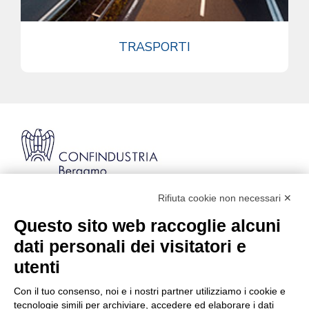
TRASPORTI
Rifiuta cookie non necessari ✕
Via Stezzano, 87 | 24126 Bergamo
Kilometro Rosso, Gate 5
Questo sito web raccoglie alcuni
Codice Fiscale: 80021750163 | PEC:
dati personali dei visitatori e
info@pec.confindustriabergamo.it
utenti
Con il tuo consenso, noi e i nostri partner utilizziamo i cookie e
CONFINDUSTRIA BERGAMO
tecnologie simili per archiviare, accedere ed elaborare i dati