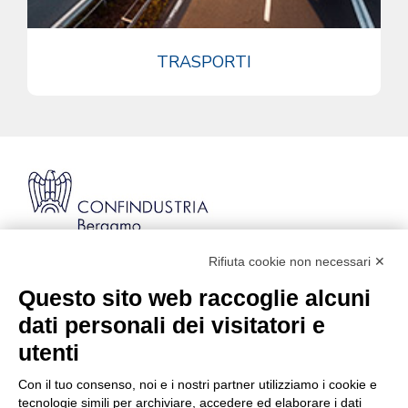
TRASPORTI
Rifiuta cookie non necessari ✕
Via Stezzano, 87 | 24126 Bergamo
Kilometro Rosso, Gate 5
Questo sito web raccoglie alcuni
Codice Fiscale: 80021750163 | PEC:
dati personali dei visitatori e
info@pec.confindustriabergamo.it
utenti
Con il tuo consenso, noi e i nostri partner utilizziamo i cookie e
CONFINDUSTRIA BERGAMO
tecnologie simili per archiviare, accedere ed elaborare i dati