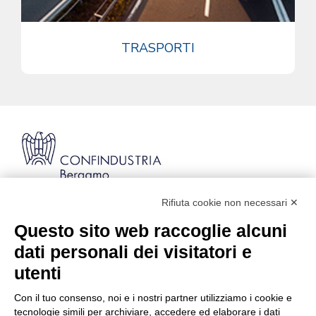
TRASPORTI
Rifiuta cookie non necessari ✕
Via Stezzano, 87 | 24126 Bergamo
Kilometro Rosso, Gate 5
Questo sito web raccoglie alcuni
Codice Fiscale: 80021750163 | PEC:
dati personali dei visitatori e
info@pec.confindustriabergamo.it
utenti
Con il tuo consenso, noi e i nostri partner utilizziamo i cookie e
CONFINDUSTRIA BERGAMO
tecnologie simili per archiviare, accedere ed elaborare i dati