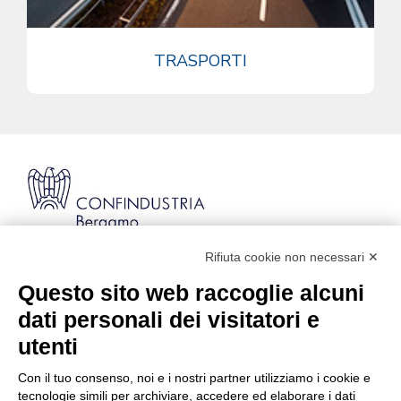
TRASPORTI
Rifiuta cookie non necessari ✕
Via Stezzano, 87 | 24126 Bergamo
Kilometro Rosso, Gate 5
Questo sito web raccoglie alcuni
Codice Fiscale: 80021750163 | PEC:
dati personali dei visitatori e
info@pec.confindustriabergamo.it
utenti
Con il tuo consenso, noi e i nostri partner utilizziamo i cookie e
CONFINDUSTRIA BERGAMO
tecnologie simili per archiviare, accedere ed elaborare i dati