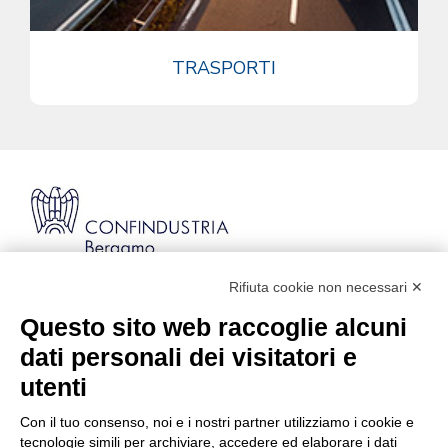
TRASPORTI
Rifiuta cookie non necessari ✕
Via Stezzano, 87 | 24126 Bergamo
Kilometro Rosso, Gate 5
Questo sito web raccoglie alcuni
Codice Fiscale: 80021750163 | PEC:
dati personali dei visitatori e
info@pec.confindustriabergamo.it
utenti
Con il tuo consenso, noi e i nostri partner utilizziamo i cookie e
CONFINDUSTRIA BERGAMO
tecnologie simili per archiviare, accedere ed elaborare i dati