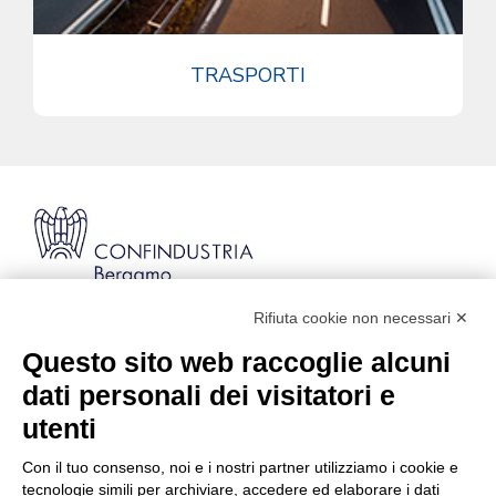
TRASPORTI
Rifiuta cookie non necessari ✕
Via Stezzano, 87 | 24126 Bergamo
Kilometro Rosso, Gate 5
Questo sito web raccoglie alcuni
Codice Fiscale: 80021750163 | PEC:
dati personali dei visitatori e
info@pec.confindustriabergamo.it
utenti
Con il tuo consenso, noi e i nostri partner utilizziamo i cookie e
CONFINDUSTRIA BERGAMO
tecnologie simili per archiviare, accedere ed elaborare i dati