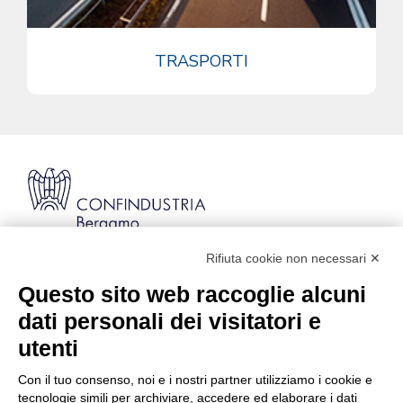
TRASPORTI
Rifiuta cookie non necessari ✕
Via Stezzano, 87 | 24126 Bergamo
Kilometro Rosso, Gate 5
Questo sito web raccoglie alcuni
Codice Fiscale: 80021750163 | PEC:
dati personali dei visitatori e
info@pec.confindustriabergamo.it
utenti
Con il tuo consenso, noi e i nostri partner utilizziamo i cookie e
CONFINDUSTRIA BERGAMO
tecnologie simili per archiviare, accedere ed elaborare i dati