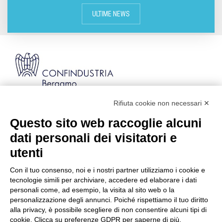
ULTIME NEWS
Rifiuta cookie non necessari ✕
Via Stezzano, 87 | 24126 Bergamo
Kilometro Rosso, Gate 5
Questo sito web raccoglie alcuni
Codice Fiscale: 80021750163 | PEC:
dati personali dei visitatori e
info@pec.confindustriabergamo.it
utenti
Con il tuo consenso, noi e i nostri partner utilizziamo i cookie e
CONFINDUSTRIA BERGAMO
tecnologie simili per archiviare, accedere ed elaborare i dati
personali come, ad esempio, la visita al sito web o la
personalizzazione degli annunci. Poiché rispettiamo il tuo diritto
ASSISTENZA & PRIVACY
alla privacy, è possibile scegliere di non consentire alcuni tipi di
cookie. Clicca su preferenze GDPR per saperne di più.