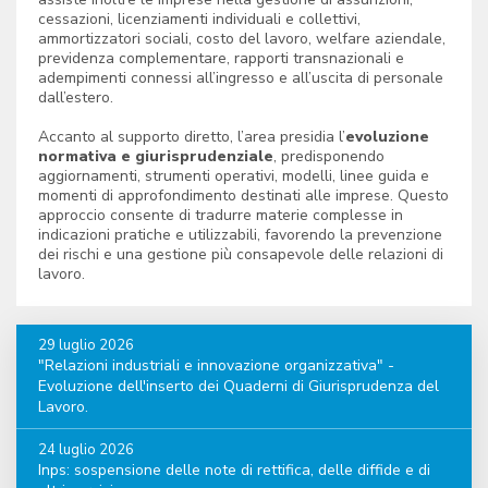
cessazioni, licenziamenti individuali e collettivi,
ammortizzatori sociali, costo del lavoro, welfare aziendale,
previdenza complementare, rapporti transnazionali e
adempimenti connessi all’ingresso e all’uscita di personale
dall’estero.
Accanto al supporto diretto, l’area presidia l’
evoluzione
normativa e giurisprudenziale
, predisponendo
aggiornamenti, strumenti operativi, modelli, linee guida e
momenti di approfondimento destinati alle imprese. Questo
approccio consente di tradurre materie complesse in
indicazioni pratiche e utilizzabili, favorendo la prevenzione
dei rischi e una gestione più consapevole delle relazioni di
lavoro.
29 luglio 2026
"Relazioni industriali e innovazione organizzativa" -
Evoluzione dell'inserto dei Quaderni di Giurisprudenza del
Lavoro.
24 luglio 2026
Inps: sospensione delle note di rettifica, delle diffide e di