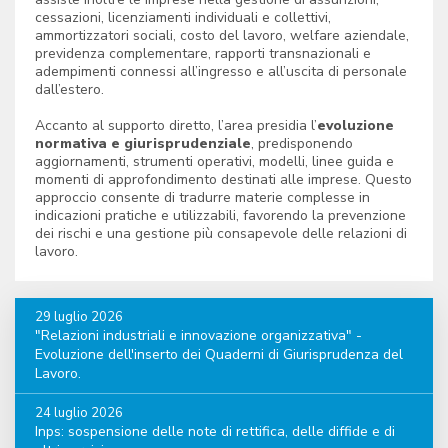
cessazioni, licenziamenti individuali e collettivi,
ammortizzatori sociali, costo del lavoro, welfare aziendale,
previdenza complementare, rapporti transnazionali e
adempimenti connessi all’ingresso e all’uscita di personale
dall’estero.
Accanto al supporto diretto, l’area presidia l’
evoluzione
normativa e giurisprudenziale
, predisponendo
aggiornamenti, strumenti operativi, modelli, linee guida e
momenti di approfondimento destinati alle imprese. Questo
approccio consente di tradurre materie complesse in
indicazioni pratiche e utilizzabili, favorendo la prevenzione
dei rischi e una gestione più consapevole delle relazioni di
lavoro.
29 luglio 2026
"Relazioni industriali e innovazione organizzativa" -
Evoluzione dell'inserto dei Quaderni di Giurisprudenza del
Lavoro.
24 luglio 2026
Inps: sospensione delle note di rettifica, delle diffide e di