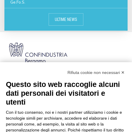
Ge.Fo.S.
ULTIME NEWS
Rifiuta cookie non necessari ✕
Via Stezzano, 87 | 24126 Bergamo
Kilometro Rosso, Gate 5
Questo sito web raccoglie alcuni
Codice Fiscale: 80021750163 | PEC:
dati personali dei visitatori e
info@pec.confindustriabergamo.it
utenti
Con il tuo consenso, noi e i nostri partner utilizziamo i cookie e
CONFINDUSTRIA BERGAMO
tecnologie simili per archiviare, accedere ed elaborare i dati
personali come, ad esempio, la visita al sito web o la
personalizzazione degli annunci. Poiché rispettiamo il tuo diritto