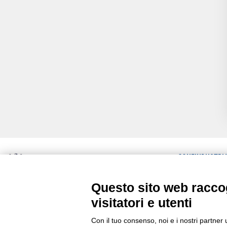
CONFINDUSTRI
ULTIME NEWS
Questo sito web raccog
Via Stezzano, 87 | 24126 Bergamo
RASSEGNA STA
Kilometro Rosso, Gate 5
visitatori e utenti
Codice Fiscale: 80021750163 | PEC:
COMUNICATI
info@pec.confindustriabergamo.it
Con il tuo consenso, noi e i nostri partner 