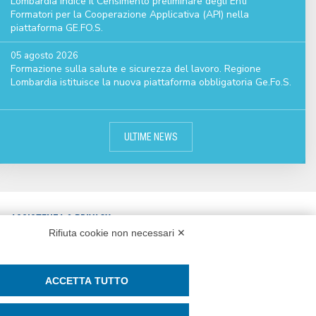
Lombardia indice il Censimento preliminare degli Enti
Formatori per la Cooperazione Applicativa (API) nella
piattaforma GE.FO.S.
05 agosto 2026
Formazione sulla salute e sicurezza del lavoro. Regione
Lombardia istituisce la nuova piattaforma obbligatoria Ge.Fo.S.
ULTIME NEWS
ASSISTENZA & PRIVACY
Rifiuta cookie non necessari ✕
CONTATTI
ASSISTENZA REMOTA
PRIVACY POLICY
WHISTLEBLOWING E PARITÀ DI
ACCETTA TUTTO
COOKIE POLICY
GENERE