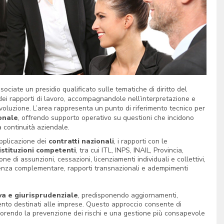
ociate un presidio qualificato sulle tematiche di diritto del
 dei rapporti di lavoro, accompagnandole nell’interpretazione e
voluzione. L’area rappresenta un punto di riferimento tecnico per
onale
, offrendo supporto operativo su questioni che incidono
a continuità aziendale.
’applicazione dei
contratti nazionali
, i rapporti con le
istituzioni competenti
, tra cui ITL, INPS, INAIL, Provincia,
ne di assunzioni, cessazioni, licenziamenti individuali e collettivi,
idenza complementare, rapporti transnazionali e adempimenti
va e giurisprudenziale
, predisponendo aggiornamenti,
ento destinati alle imprese. Questo approccio consente di
favorendo la prevenzione dei rischi e una gestione più consapevole