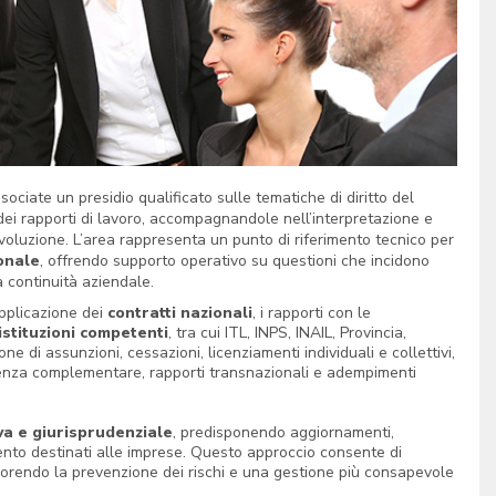
ociate un presidio qualificato sulle tematiche di diritto del
 dei rapporti di lavoro, accompagnandole nell’interpretazione e
voluzione. L’area rappresenta un punto di riferimento tecnico per
onale
, offrendo supporto operativo su questioni che incidono
a continuità aziendale.
’applicazione dei
contratti nazionali
, i rapporti con le
istituzioni competenti
, tra cui ITL, INPS, INAIL, Provincia,
ne di assunzioni, cessazioni, licenziamenti individuali e collettivi,
idenza complementare, rapporti transnazionali e adempimenti
va e giurisprudenziale
, predisponendo aggiornamenti,
ento destinati alle imprese. Questo approccio consente di
favorendo la prevenzione dei rischi e una gestione più consapevole