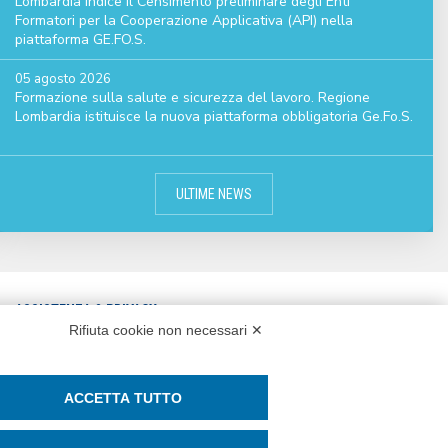
Lombardia indice il Censimento preliminare degli Enti
Formatori per la Cooperazione Applicativa (API) nella
piattaforma GE.FO.S.
05 agosto 2026
Formazione sulla salute e sicurezza del lavoro. Regione
Lombardia istituisce la nuova piattaforma obbligatoria Ge.Fo.S.
ULTIME NEWS
ASSISTENZA & PRIVACY
Rifiuta cookie non necessari ✕
CONTATTI
ASSISTENZA REMOTA
PRIVACY POLICY
WHISTLEBLOWING E PARITÀ DI
ACCETTA TUTTO
COOKIE POLICY
GENERE