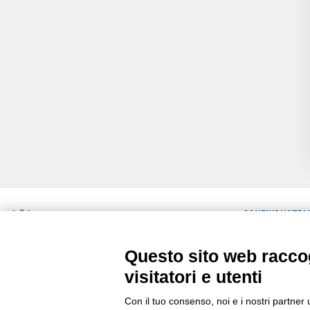
CONFINDUSTRI
ULTIME NEWS
Questo sito web raccog
Via Stezzano, 87 | 24126 Bergamo
RASSEGNA STA
Kilometro Rosso, Gate 5
visitatori e utenti
Codice Fiscale: 80021750163 | PEC:
COMUNICATI
info@pec.confindustriabergamo.it
Con il tuo consenso, noi e i nostri partner 