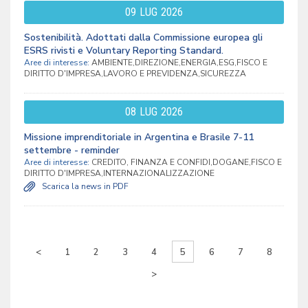
09
LUG
2026
Sostenibilità. Adottati dalla Commissione europea gli
ESRS rivisti e Voluntary Reporting Standard.
Aree di interesse:
AMBIENTE,DIREZIONE,ENERGIA,ESG,FISCO E
DIRITTO D'IMPRESA,LAVORO E PREVIDENZA,SICUREZZA
08
LUG
2026
Missione imprenditoriale in Argentina e Brasile 7-11
settembre - reminder
Aree di interesse:
CREDITO, FINANZA E CONFIDI,DOGANE,FISCO E
DIRITTO D'IMPRESA,INTERNAZIONALIZZAZIONE
Scarica la news in PDF
<
1
2
3
4
5
6
7
8
>