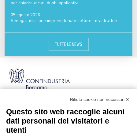
per chiarire alcuni dubbi applicativi
05 agosto 2026
Senegal: missione imprenditoriale settore infrastrutture
TUTTE LE NEWS
Rifiuta cookie non necessari ✕
Via Stezzano, 87 | 24126 Bergamo
Kilometro Rosso, Gate 5
Questo sito web raccoglie alcuni
Codice Fiscale: 80021750163 | PEC:
dati personali dei visitatori e
info@pec.confindustriabergamo.it
utenti