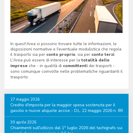
In quest'Area si possono trovare tutte le informazioni, le
disposizioni normative e l'eventuale modulistica che regola
il trasporto sia per
conto proprio
, sia per
conto terzi
.
L'Area può essere di interesse per la
totalità delle
imprese
che - in qualità di
committenti
dei trasporti -
sono comunque coinvolte nelle problematiche riguardanti il
trasporto.
27 maggio 2026
Credito d'imposta per la maggior spesa sostenuta per il
gasolio e nuove aliquote accise - D.L. 22 maggio 2026 n. 89
30 aprile 2026
Chiarimenti sull'utilizzo dal 1° luglio 2026 del tachigrafo sui