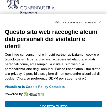
Rifiuta cookie non necessari ✕
Via Stezzano, 87 | 24126 Bergamo
Kilometro Rosso, Gate 5
Questo sito web raccoglie alcuni
Codice Fiscale: 80021750163 | PEC:
dati personali dei visitatori e
info@pec.confindustriabergamo.it
utenti
Con il tuo consenso, noi e i nostri partner utilizziamo i cookie e
CONFINDUSTRIA BERGAMO
tecnologie simili per archiviare, accedere ed elaborare i dati
personali come, ad esempio, la visita al sito web o la
personalizzazione degli annunci. Poiché rispettiamo il tuo diritto
ASSISTENZA & PRIVACY
alla privacy, è possibile scegliere di non consentire alcuni tipi di
cookie. Clicca su preferenze GDPR per saperne di più.
Visualizza la Cookie Policy Completa
Powered by
La riproduzione, anche parziale, di qualsiasi informazione o
documento è riservata
ACCETTA TUTTO