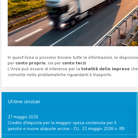
In quest'Area si possono trovare tutte le informazioni, le disposizi
per
conto proprio
, sia per
conto terzi
.
L'Area può essere di interesse per la
totalità delle imprese
che
coinvolte nelle problematiche riguardanti il trasporto.
Ultime circolari
27 maggio 2026
Credito d'imposta per la maggior spesa sostenuta per il
gasolio e nuove aliquote accise - D.L. 22 maggio 2026 n. 89