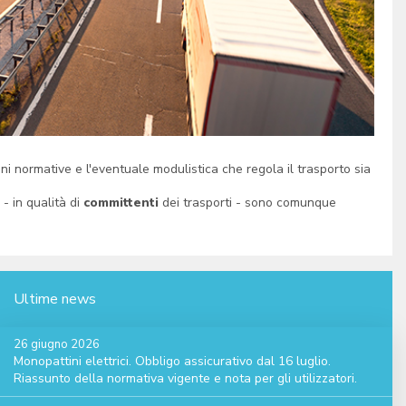
oni normative e l'eventuale modulistica che regola il trasporto sia
 - in qualità di
committenti
dei trasporti - sono comunque
Ultime news
26 giugno 2026
Monopattini elettrici. Obbligo assicurativo dal 16 luglio.
Riassunto della normativa vigente e nota per gli utilizzatori.