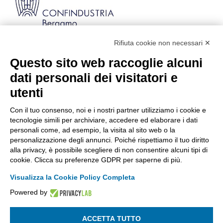
Rifiuta cookie non necessari ✕
Via Stezzano, 87 | 24126 Bergamo
Kilometro Rosso, Gate 5
Questo sito web raccoglie alcuni
Codice Fiscale: 80021750163 | PEC:
dati personali dei visitatori e
info@pec.confindustriabergamo.it
utenti
Con il tuo consenso, noi e i nostri partner utilizziamo i cookie e
CONFINDUSTRIA BERGAMO
tecnologie simili per archiviare, accedere ed elaborare i dati
personali come, ad esempio, la visita al sito web o la
personalizzazione degli annunci. Poiché rispettiamo il tuo diritto
ASSISTENZA & PRIVACY
alla privacy, è possibile scegliere di non consentire alcuni tipi di
cookie. Clicca su preferenze GDPR per saperne di più.
Visualizza la Cookie Policy Completa
Powered by
La riproduzione, anche parziale, di qualsiasi informazione o
documento è riservata
ACCETTA TUTTO