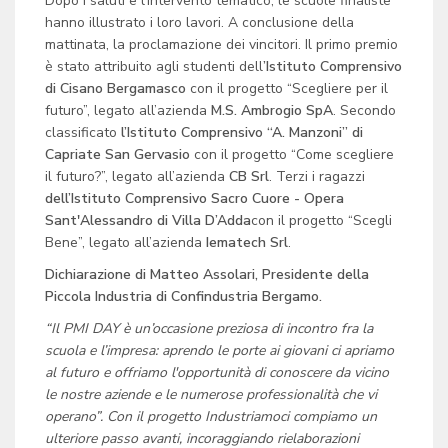
Dopo i saluti e l’intervento tematico, le scuole finaliste
hanno illustrato i loro lavori. A conclusione della
mattinata, la proclamazione dei vincitori. Il primo premio
è stato attribuito agli studenti dell
’Istituto Comprensivo
di Cisano Bergamasco
con il progetto “Scegliere per il
futuro”, legato all’azienda
M.S. Ambrogio SpA
. Secondo
classificato
l’Istituto Comprensivo “A. Manzoni” di
Capriate San Gervasio
con il progetto “Come scegliere
il futuro?”, legato all’azienda
CB Srl
. Terzi i ragazzi
dell’Istituto Comprensivo Sacro Cuore - Opera
Sant'Alessandro di Villa D’Adda
con il progetto “Scegli
Bene”, legato all’azienda
Iematech Srl
.
Dichiarazione di Matteo Assolari, Presidente della
Piccola Industria di Confindustria Bergamo.
“Il PMI DAY è un’occasione preziosa di incontro fra la
scuola e l’impresa: aprendo le porte ai giovani ci apriamo
al futuro e offriamo l'opportunità di conoscere da vicino
le nostre aziende e le numerose professionalità che vi
operano”.
Con il progetto Industriamoci compiamo un
ulteriore passo avanti, incoraggiando rielaborazioni