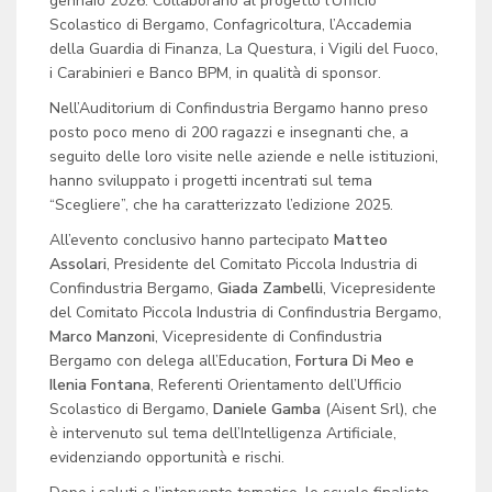
gennaio 2026. Collaborano al progetto l’Ufficio
Scolastico di Bergamo, Confagricoltura, l’Accademia
della Guardia di Finanza, La Questura, i Vigili del Fuoco,
i Carabinieri e Banco BPM, in qualità di sponsor.
Nell’Auditorium di Confindustria Bergamo hanno preso
posto poco meno di 200 ragazzi e insegnanti che, a
seguito delle loro visite nelle aziende e nelle istituzioni,
hanno sviluppato i progetti incentrati sul tema
“Scegliere”, che ha caratterizzato l’edizione 2025.
All’evento conclusivo hanno partecipato
Matteo
Assolari
, Presidente del Comitato Piccola Industria di
Confindustria Bergamo,
Giada Zambelli
, Vicepresidente
del Comitato Piccola Industria di Confindustria Bergamo,
Marco Manzoni
, Vicepresidente di Confindustria
Bergamo con delega all’Education
, Fortura Di Meo e
Ilenia Fontana
, Referenti Orientamento dell’Ufficio
Scolastico di Bergamo,
Daniele Gamba
(Aisent Srl), che
è intervenuto sul tema dell’Intelligenza Artificiale,
evidenziando opportunità e rischi.