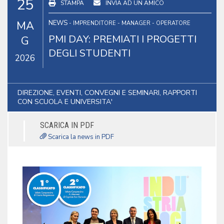
25
STAMPA
INVIA AD UN AMICO
MA
NEWS
- IMPRENDITORE - MANAGER - OPERATORE
PMI DAY: PREMIATI I PROGETTI
G
DEGLI STUDENTI
2026
DIREZIONE, EVENTI, CONVEGNI E SEMINARI, RAPPORTI
CON SCUOLA E UNIVERSITA'
SCARICA IN PDF
Scarica la news in PDF