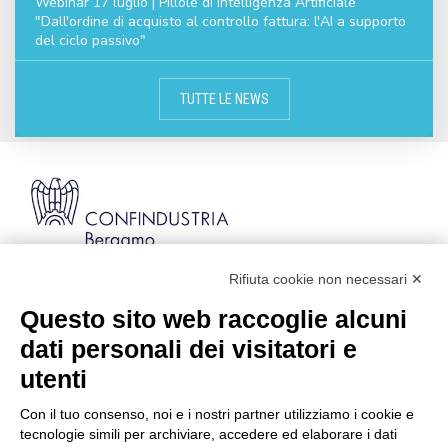
Webinar 17 luglio | Pillole di Intelligenza Artificiale
"Dall'ordine di acquisto al controllo fattura: l'AI a supporto
del ciclo passivo"
TUTTE LE NEWS
Rifiuta cookie non necessari ✕
Via Stezzano, 87 | 24126 Bergamo
Kilometro Rosso, Gate 5
Questo sito web raccoglie alcuni
Codice Fiscale: 80021750163 | PEC:
dati personali dei visitatori e
info@pec.confindustriabergamo.it
utenti
Con il tuo consenso, noi e i nostri partner utilizziamo i cookie e
CONFINDUSTRIA BERGAMO
tecnologie simili per archiviare, accedere ed elaborare i dati