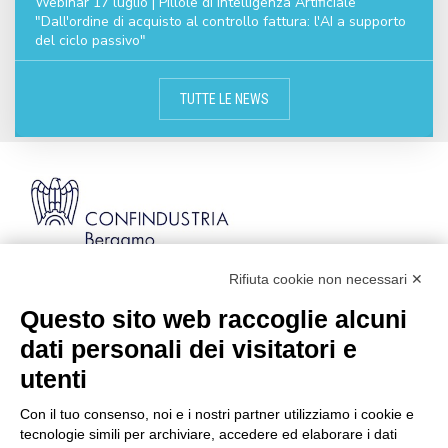
Webinar 17 luglio | Pillole di Intelligenza Artificiale
"Dall'ordine di acquisto al controllo fattura: l'AI a supporto
del ciclo passivo"
TUTTE LE NEWS
Rifiuta cookie non necessari ✕
Via Stezzano, 87 | 24126 Bergamo
Kilometro Rosso, Gate 5
Questo sito web raccoglie alcuni
Codice Fiscale: 80021750163 | PEC:
dati personali dei visitatori e
info@pec.confindustriabergamo.it
utenti
Con il tuo consenso, noi e i nostri partner utilizziamo i cookie e
CONFINDUSTRIA BERGAMO
tecnologie simili per archiviare, accedere ed elaborare i dati