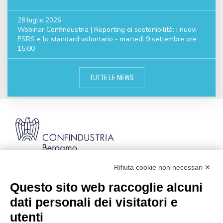
28 luglio 2026
Webinar Confindustria | Reporting di sostenibilità: i nuovi
ESRS e lo standard volontario - martedì 9 settembre ore
15.00
TUTTE LE NEWS
Rifiuta cookie non necessari ✕
Via Stezzano, 87 | 24126 Bergamo
Kilometro Rosso, Gate 5
Questo sito web raccoglie alcuni
Codice Fiscale: 80021750163 | PEC:
dati personali dei visitatori e
info@pec.confindustriabergamo.it
utenti