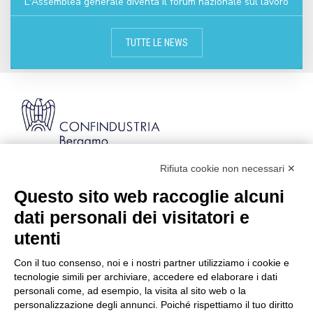
L'Assemblea generale diventa il forum nazionale sul lavoro
TUTTE LE NEWS
Rifiuta cookie non necessari ✕
Via Stezzano, 87 | 24126 Bergamo
Kilometro Rosso, Gate 5
Questo sito web raccoglie alcuni
Codice Fiscale: 80021750163 | PEC:
dati personali dei visitatori e
info@pec.confindustriabergamo.it
utenti
Con il tuo consenso, noi e i nostri partner utilizziamo i cookie e
CONFINDUSTRIA BERGAMO
tecnologie simili per archiviare, accedere ed elaborare i dati
personali come, ad esempio, la visita al sito web o la
personalizzazione degli annunci. Poiché rispettiamo il tuo diritto