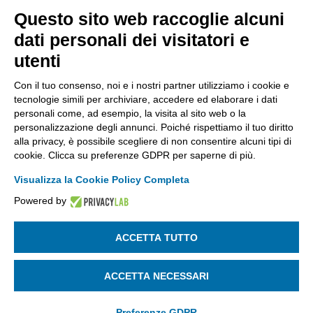
Kilometro Rosso, Gate 5
Questo sito web raccoglie alcuni
Codice Fiscale: 80021750163 | PEC:
dati personali dei visitatori e
info@pec.confindustriabergamo.it
utenti
Con il tuo consenso, noi e i nostri partner utilizziamo i cookie e
CONFINDUSTRIA BERGAMO
tecnologie simili per archiviare, accedere ed elaborare i dati
personali come, ad esempio, la visita al sito web o la
personalizzazione degli annunci. Poiché rispettiamo il tuo diritto
ASSISTENZA & PRIVACY
alla privacy, è possibile scegliere di non consentire alcuni tipi di
cookie. Clicca su preferenze GDPR per saperne di più.
Visualizza la Cookie Policy Completa
Powered by
La riproduzione, anche parziale, di qualsiasi informazione o
documento è riservata
ACCETTA TUTTO
SEGUICI SU:
ACCETTA NECESSARI
Preferenze GDPR