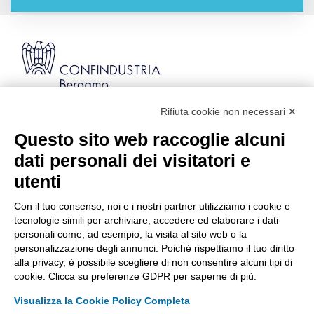
Rifiuta cookie non necessari ✕
Via Stezzano, 87 | 24126 Bergamo
Kilometro Rosso, Gate 5
Questo sito web raccoglie alcuni
Codice Fiscale: 80021750163 | PEC:
dati personali dei visitatori e
info@pec.confindustriabergamo.it
utenti
Con il tuo consenso, noi e i nostri partner utilizziamo i cookie e
CONFINDUSTRIA BERGAMO
tecnologie simili per archiviare, accedere ed elaborare i dati
personali come, ad esempio, la visita al sito web o la
personalizzazione degli annunci. Poiché rispettiamo il tuo diritto
ASSISTENZA & PRIVACY
alla privacy, è possibile scegliere di non consentire alcuni tipi di
cookie. Clicca su preferenze GDPR per saperne di più.
Visualizza la Cookie Policy Completa