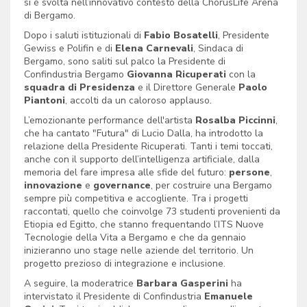
si è svolta nell’innovativo contesto della
ChorusLife
Arena
di
Bergamo
.
Dopo i saluti istituzionali di
Fabio Bosatelli
, Presidente
Gewiss e Polifin e di
Elena Carnevali
, Sindaca di
Bergamo, sono saliti sul palco la Presidente di
Confindustria Bergamo
Giovanna Ricuperati
con la
squadra di Presidenza
e il Direttore Generale
Paolo
Piantoni
, accolti da un caloroso applauso.
L’emozionante performance dell'artista
Rosalba Piccinni
,
che ha cantato "Futura" di Lucio Dalla, ha introdotto la
relazione della Presidente Ricuperati. Tanti i temi toccati,
anche con il supporto dell’intelligenza artificiale, dalla
memoria del fare impresa alle sfide del futuro:
persone
,
innovazione
e
governance
, per costruire una Bergamo
sempre più competitiva e accogliente. Tra i progetti
raccontati, quello che coinvolge 73 studenti provenienti da
Etiopia ed Egitto, che stanno frequentando l’ITS Nuove
Tecnologie della Vita a Bergamo e che da gennaio
inizieranno uno stage nelle aziende del territorio. Un
progetto prezioso di integrazione e inclusione.
A seguire, la moderatrice
Barbara Gasperini
ha
intervistato il Presidente di Confindustria
Emanuele