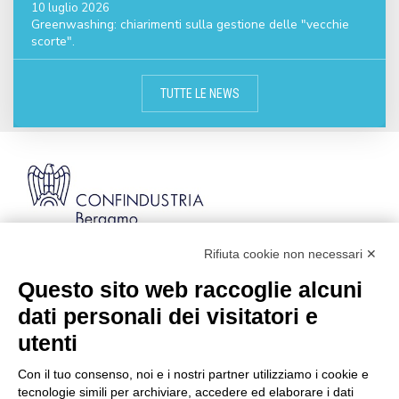
10 luglio 2026
Greenwashing: chiarimenti sulla gestione delle "vecchie
scorte".
TUTTE LE NEWS
Rifiuta cookie non necessari ✕
Via Stezzano, 87 | 24126 Bergamo
Kilometro Rosso, Gate 5
Questo sito web raccoglie alcuni
Codice Fiscale: 80021750163 | PEC:
dati personali dei visitatori e
info@pec.confindustriabergamo.it
utenti
Con il tuo consenso, noi e i nostri partner utilizziamo i cookie e
CONFINDUSTRIA BERGAMO
tecnologie simili per archiviare, accedere ed elaborare i dati