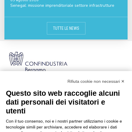
05 agosto 2026
Senegal: missione imprenditoriale settore infrastrutture
TUTTE LE NEWS
Rifiuta cookie non necessari ✕
Via Stezzano, 87 | 24126 Bergamo
Kilometro Rosso, Gate 5
Questo sito web raccoglie alcuni
Codice Fiscale: 80021750163 | PEC:
dati personali dei visitatori e
info@pec.confindustriabergamo.it
utenti
Con il tuo consenso, noi e i nostri partner utilizziamo i cookie e
CONFINDUSTRIA BERGAMO
tecnologie simili per archiviare, accedere ed elaborare i dati