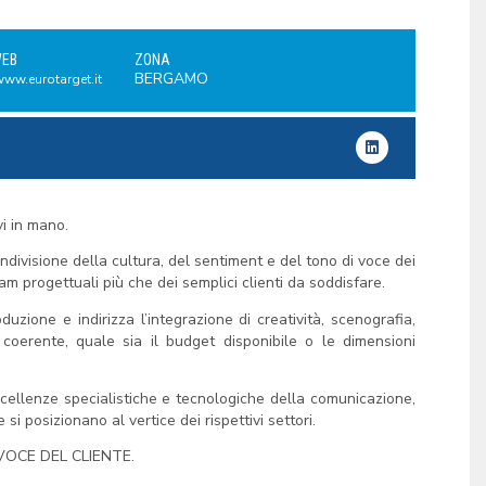
WEB
ZONA
BERGAMO
/www.eurotarget.it
i in mano.
divisione della cultura, del sentiment e del tono di voce dei
am progettuali più che dei semplici clienti da soddisfare.
uzione e indirizza l’integrazione di creatività, scenografia,
g coerente,
quale sia il budget disponibile o le dimensioni
ccellenze specialistiche e tecnologiche della comunicazione,
i posizionano al vertice dei rispettivi settori.
VOCE DEL CLIENTE.