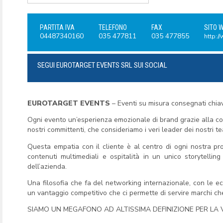
PARTITA IVA
TELEFONO
FAX
SITO 
04487340160
035 477811
035 477855
http:/
SEGUI EUROTARGET EVENTS SRL SUI SOCIAL
EUROTARGET EVENTS
– Eventi su misura consegnati chiav
Ogni evento un’esperienza emozionale di brand grazie alla con
nostri committenti, che consideriamo i veri leader dei nostri te
Questa empatia con il cliente è al centro di ogni nostra prod
contenuti multimediali e ospitalità in un unico storytellin
dell’azienda.
Una filosofia che fa del networking internazionale, con le e
un vantaggio competitivo che ci permette di servire marchi che s
SIAMO UN MEGAFONO AD ALTISSIMA DEFINIZIONE PER LA 