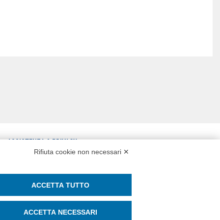
ASSISTENZA & PRIVACY
Rifiuta cookie non necessari ✕
CONTATTI
ASSISTENZA REMOTA
PRIVACY POLICY
WHISTLEBLOWING E PARITÀ DI
ACCETTA TUTTO
COOKIE POLICY
GENERE
ACCETTA NECESSARI
SOCIAL MEDIA POLICY