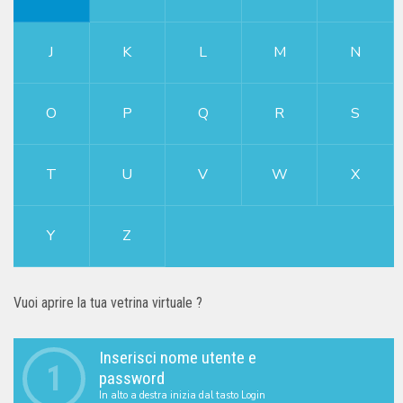
J
K
L
M
N
O
P
Q
R
S
T
U
V
W
X
Y
Z
Vuoi aprire la tua vetrina virtuale ?
Inserisci nome utente e
1
password
In alto a destra inizia dal tasto Login