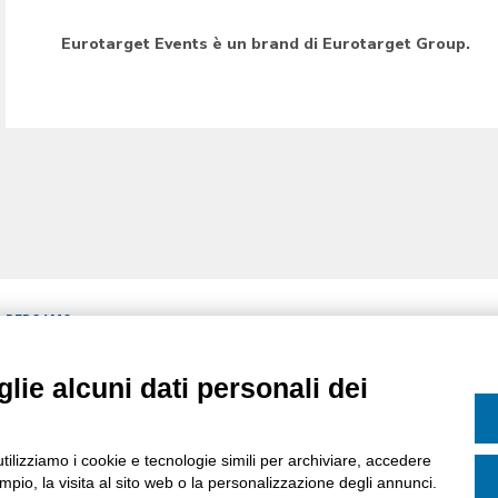
Eurotarget Events è un brand di Eurotarget Group.
A BERGAMO
CATEGORIE
CIRCOLARI
lie alcuni dati personali dei
MPA
CALENDARIO
ASSOCIATI
AREE DI INTERESSE
ASSOCIAZIONE
utilizziamo i cookie e tecnologie simili per archiviare, accedere
pio, la visita al sito web o la personalizzazione degli annunci.