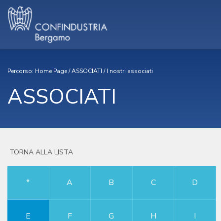
Percorso:
Home Page
/
ASSOCIATI
/
I nostri associati
ASSOCIATI
TORNA ALLA LISTA
*
A
B
C
D
E
F
G
H
I