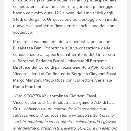
Circa 300 ragazzi delle superiori hanno partecipato alle
competizioni mattutine, mentre le gare del pomeriggio
hanno coinvolto oltre 120 giovani dell’Università degli
Studi di Bergamo. Un’occasione per festeggiare in modo
nuovo e coinvolgente l’imminente conclusione dell’anno
scolastico.
Presenti in vari momenti della manifestazione anche
Elisabetta Bani
, Prorettrice alla valorizzazione delle
conoscenze e ai rapporti con il territorio dell’Università
di Bergamo,
Federica Burini
, Università di Bergamo,
Direttrice del Corso di perfezionamento SPORTOUR, i
Vicepresidenti di Confindustria Bergamo
Giovanni Fassi,
Marco Manzoni, Paolo Rota
con il Direttore Generale
Paolo Piantoni
.
“Con SPORTOUR -
sottolinea
Giovanni Fassi
,
Vicepresidente di Confindustria Bergamo e A.D. di Fassi
Gru
- abbiamo voluto contribuire alla creazione e al
rafforzamento di un ecosistema virtuoso sotto il profilo
sociale, ambientale ed economico, coinvolgendo i giovani
e rendendoli protagonisti. L’evento SC-ÈCC è un esempio