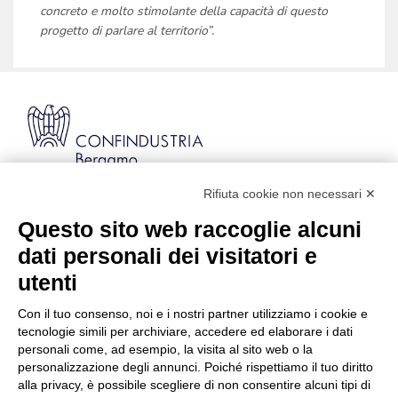
concreto e molto stimolante della capacità di questo
progetto di parlare al territorio”.
Rifiuta cookie non necessari ✕
Via Stezzano, 87 | 24126 Bergamo
Kilometro Rosso, Gate 5
Questo sito web raccoglie alcuni
Codice Fiscale: 80021750163 | PEC:
dati personali dei visitatori e
info@pec.confindustriabergamo.it
utenti
Con il tuo consenso, noi e i nostri partner utilizziamo i cookie e
CONFINDUSTRIA BERGAMO
tecnologie simili per archiviare, accedere ed elaborare i dati
personali come, ad esempio, la visita al sito web o la
personalizzazione degli annunci. Poiché rispettiamo il tuo diritto
ASSISTENZA & PRIVACY
alla privacy, è possibile scegliere di non consentire alcuni tipi di