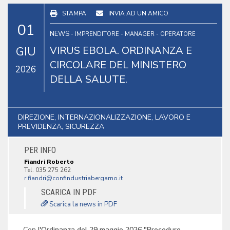
STAMPA
INVIA AD UN AMICO
01
NEWS
- IMPRENDITORE - MANAGER - OPERATORE
VIRUS EBOLA. ORDINANZA E
GIU
CIRCOLARE DEL MINISTERO
2026
DELLA SALUTE.
DIREZIONE, INTERNAZIONALIZZAZIONE, LAVORO E
PREVIDENZA, SICUREZZA
PER INFO
Fiandri Roberto
Tel. 035 275 262
SCARICA IN PDF
Scarica la news in PDF
Con
l'Ordinanza del 29 maggio 2026 "Procedure