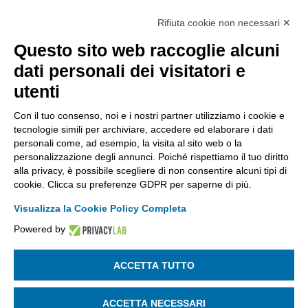
Rifiuta cookie non necessari ✕
Via Stezzano, 87 | 24126 Bergamo
Kilometro Rosso, Gate 5
Questo sito web raccoglie alcuni
Codice Fiscale: 80021750163 | PEC:
dati personali dei visitatori e
info@pec.confindustriabergamo.it
utenti
Con il tuo consenso, noi e i nostri partner utilizziamo i cookie e
CONFINDUSTRIA BERGAMO
tecnologie simili per archiviare, accedere ed elaborare i dati
personali come, ad esempio, la visita al sito web o la
personalizzazione degli annunci. Poiché rispettiamo il tuo diritto
ASSISTENZA & PRIVACY
alla privacy, è possibile scegliere di non consentire alcuni tipi di
cookie. Clicca su preferenze GDPR per saperne di più.
Visualizza la Cookie Policy Completa
Powered by
La riproduzione, anche parziale, di qualsiasi informazione o
documento è riservata
ACCETTA TUTTO
SEGUICI SU:
ACCETTA NECESSARI