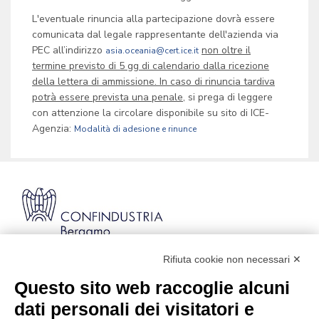
L'eventuale rinuncia alla partecipazione dovrà essere
comunicata dal legale rappresentante dell'azienda via
PEC all’indirizzo
non oltre il
asia.oceania@cert.ice.it
termine previsto di 5 gg di calendario dalla ricezione
della lettera di ammissione. In caso di rinuncia tardiva
potrà essere prevista una penale,
si prega di leggere
con attenzione la circolare disponibile su sito di ICE-
Agenzia:
Modalità di adesione e rinunce
Rifiuta cookie non necessari ✕
Via Stezzano, 87 | 24126 Bergamo
Kilometro Rosso, Gate 5
Questo sito web raccoglie alcuni
Codice Fiscale: 80021750163 | PEC:
dati personali dei visitatori e
info@pec.confindustriabergamo.it