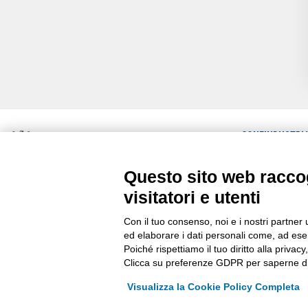
CONFINDUSTRI
ULTIME NEWS
Questo sito web raccog
Via Stezzano, 87 | 24126 Bergamo
RASSEGNA STA
Kilometro Rosso, Gate 5
visitatori e utenti
Codice Fiscale: 80021750163 | PEC:
COMUNICATI
info@pec.confindustriabergamo.it
Con il tuo consenso, noi e i nostri partner 
ed elaborare i dati personali come, ad esem
Poiché rispettiamo il tuo diritto alla privacy
Clicca su preferenze GDPR per saperne di
Visualizza la Cookie Policy Completa
La riproduzione, anche parziale, di qualsiasi informazione o documento è ris