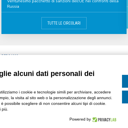
Ventunesimo pacchetto di sanzioni dell'UE nei confronti della
Russia
TUTTE LE CIRCOLARI
A BERGAMO
CATEGORIE
CIRCOLARI
lie alcuni dati personali dei
MPA
CALENDARIO
ASSOCIATI
AREE DI INTERESSE
ASSOCIAZIONE
utilizziamo i cookie e tecnologie simili per archiviare, accedere
pio, la visita al sito web o la personalizzazione degli annunci.
, è possibile scegliere di non consentire alcuni tipi di cookie.
 più.
Powered by
ervata