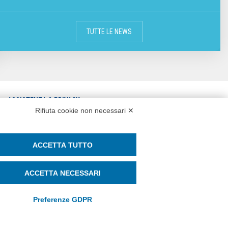
TUTTE LE NEWS
ASSISTENZA & PRIVACY
Rifiuta cookie non necessari ✕
CONTATTI
ASSISTENZA REMOTA
PRIVACY POLICY
WHISTLEBLOWING E PARITÀ DI
ACCETTA TUTTO
COOKIE POLICY
GENERE
ACCETTA NECESSARI
SOCIAL MEDIA POLICY
Preferenze GDPR
SEGUICI SU: