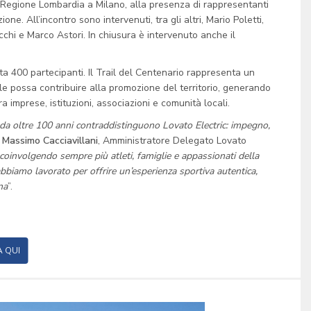
i Regione Lombardia a Milano, alla presenza di rappresentanti
one. All’incontro sono intervenuti, tra gli altri, Mario Poletti,
chi e Marco Astori. In chiusura è intervenuto anche il
a 400 partecipanti. Il Trail del Centenario rappresenta un
ale possa contribuire alla promozione del territorio, generando
imprese, istituzioni, associazioni e comunità locali.
he da oltre 100 anni contraddistinguono Lovato Electric: impegno,
a
Massimo Cacciavillani
, Amministratore Delegato Lovato
oinvolgendo sempre più atleti, famiglie e appassionati della
bbiamo lavorato per offrire un’esperienza sportiva autentica,
na
”.
A QUI