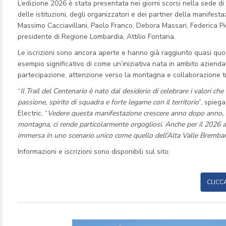
L’edizione 2026 è stata presentata nei giorni scorsi nella sede d
delle istituzioni, degli organizzatori e dei partner della manifestazi
Massimo Cacciavillani, Paolo Franco, Debora Massari, Federica Pic
presidente di Regione Lombardia, Attilio Fontana.
Le iscrizioni sono ancora aperte e hanno già raggiunto quasi quot
esempio significativo di come un’iniziativa nata in ambito aziend
partecipazione, attenzione verso la montagna e collaborazione tra 
“
Il Trail del Centenario è nato dal desiderio di celebrare i valori c
passione, spirito di squadra e forte legame con il territorio
”, spieg
Electric. “
Vedere questa manifestazione crescere anno dopo anno, c
montagna, ci rende particolarmente orgogliosi. Anche per il 2026 a
immersa in uno scenario unico come quello dell’Alta Valle Bremba
Informazioni e iscrizioni sono disponibili sul sito:
CLICC