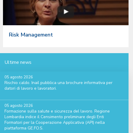
Risk Management
Ultime news
05 agosto 2026
Rischio caldo. Inail pubblica una brochure informativa per
datori di lavoro e lavoratori.
05 agosto 2026
Formazione sulla salute e sicurezza del lavoro. Regione
Lombardia indice il Censimento preliminare degli Enti
Formatori per la Cooperazione Applicativa (API) nella
piattaforma GE.FO.S.