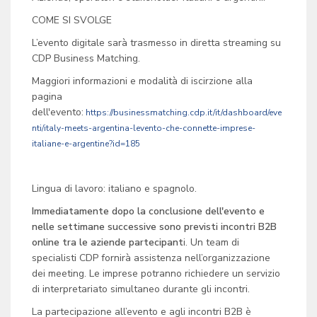
COME SI SVOLGE
L’evento digitale sarà trasmesso in diretta streaming su
CDP Business Matching.
Maggiori informazioni e modalità di iscirzione alla
pagina
dell'evento:
https://businessmatching.cdp.it/it/dashboard/eve
nti/italy-meets-argentina-levento-che-connette-imprese-
italiane-e-argentine?id=185
Lingua di lavoro: italiano e spagnolo.
Immediatamente dopo la conclusione dell'evento e
nelle settimane successive sono previsti incontri B2B
online tra le aziende partecipant
i. Un team di
specialisti CDP fornirà assistenza nell’organizzazione
dei meeting. Le imprese potranno richiedere un servizio
di interpretariato simultaneo durante gli incontri.
La partecipazione all’evento e agli incontri B2B è