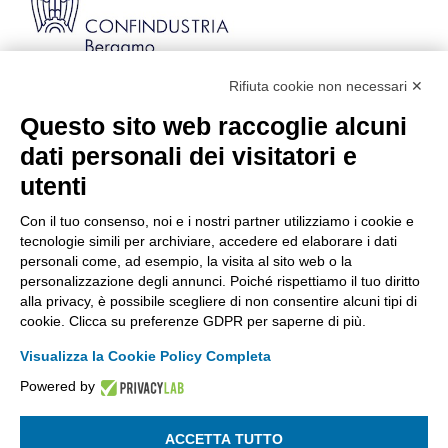
Rifiuta cookie non necessari ✕
Via Stezzano, 87 | 24126 Bergamo
Kilometro Rosso, Gate 5
Questo sito web raccoglie alcuni
Codice Fiscale: 80021750163 | PEC:
dati personali dei visitatori e
info@pec.confindustriabergamo.it
utenti
Con il tuo consenso, noi e i nostri partner utilizziamo i cookie e
CONFINDUSTRIA BERGAMO
tecnologie simili per archiviare, accedere ed elaborare i dati
personali come, ad esempio, la visita al sito web o la
personalizzazione degli annunci. Poiché rispettiamo il tuo diritto
ASSISTENZA & PRIVACY
alla privacy, è possibile scegliere di non consentire alcuni tipi di
cookie. Clicca su preferenze GDPR per saperne di più.
Visualizza la Cookie Policy Completa
Powered by
La riproduzione, anche parziale, di qualsiasi informazione o
documento è riservata
ACCETTA TUTTO