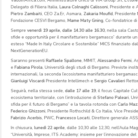
VadoinAfrica.com, Amministratore Unico di VIA Group Srl,
Ettore
Delegato di Filiera Italia,
Laura Colnaghi Calissoni
, Presidente e 
Pietro Zambaiti
, CEO Za.Er, Asmara,
Zakaria Moufid
, Presidente
Fondazione CESVI Bergamo,
Mame Maty Gning
, Co-fondatrice d
Sempre
venerdì 19 aprile, dalle 14.30 alle 16.30,
nella sala Casto
sfide e opportunità per il manifatturiero bergamasco” durante un 
esteso “Made In Italy Circolare e Sostenibile” MICS finanziato d
NextGenerationEU.
Saranno presenti
Raffaele Spallone
, MIMIT,
Alessandro Fermi
, A
e
Fabiana Pirola
, Università degli studi di Bergamo. Previste ino
internazionali, la seconda l’ecosistema manifatturiero bergamas
Gianluigi Viscardi
Presidente Intellimech e
Sergio Cavalieri
Rettor
Seguirà, nella stessa sede,
dalle 17 alle 19
, il focus Capitale Cu
ecosistema territoriale, con l’introduzione di
Stefano Paleari
, Un
sfida per il futuro di Bergamo” e la tavola rotonda con
Carlo Maz
Federico Ghizzoni
, Presidente Rothschild & Co Italia, Vice Presi
Fabrizio Acerbis
, PWC,
Francesco Locati
, Direttore generale ASS
In chiusura,
lunedì 22 aprile
, dalle 10,30 alle 12,30, nell’Aula Ma
“Università, Imprese, ITS Academy: insieme per l’innovazione del s