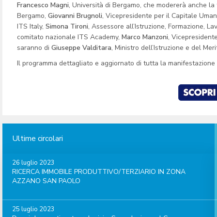
Francesco Magni
, Università di Bergamo, che modererà anche la
Bergamo,
Giovanni Brugnoli
, Vicepresidente per il Capitale Uma
ITS Italy,
Simona Tironi
, Assessore all’Istruzione, Formazione, L
comitato nazionale ITS Academy,
Marco Manzoni
, Vicepresidente
saranno di
Giuseppe Valditara
, Ministro dell’Istruzione e del Meri
Il programma dettagliato e aggiornato di tutta la manifestazione è
Ultime circolari
26 luglio 2023
RICERCA IMMOBILE PRODUTTIVO/TERZIARIO IN ZONA
AZZANO SAN PAOLO
25 luglio 2023