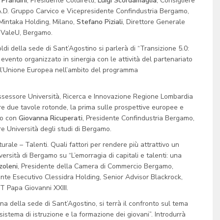
 Prandini
, Presidente Coldiretti,
Luigi Scordamaglia
, Consigliere
A.D. Gruppo Carvico e Vicepresidente Confindustria Bergamo,
 Mintaka Holding, Milano,
Stefano Piziali
, Direttore Generale
i ValeU, Bergamo.
ldi della sede di Sant’Agostino si parlerà di “Transizione 5.0:
evento organizzato in sinergia con le attività del partenariato
all’Unione Europea nell’ambito del programma
ssessore Università, Ricerca e Innovazione Regione Lombardia
ltre due tavole rotonde, la prima sulle prospettive europee e
co con
Giovanna Ricuperati
, Presidente Confindustria Bergamo,
e Università degli studi di Bergamo.
lturale – Talenti. Quali fattori per rendere più attrattivo un
iversità di Bergamo su “L’emorragia di capitali e talenti: una
zoleni
, Presidente della Camera di Commercio Bergamo,
dente Esecutivo Clessidra Holding, Senior Advisor Blackrock,
T Papa Giovanni XXIII.
gna della sede di Sant’Agostino, si terrà il confronto sul tema
istema di istruzione e la formazione dei giovani”. Introdurrà