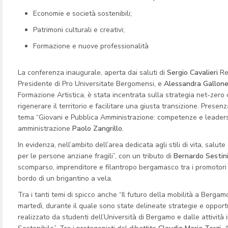
Economie e società sostenibili;
Patrimoni culturali e creativi;
Formazione e nuove professionalità
La conferenza inaugurale, aperta dai saluti di
Sergio Cavalieri
Ret
Presidente di Pro Universitate Bergomensi, e
Alessandra Gallon
Formazione Artistica, è stata incentrata sulla strategia net-zero 
rigenerare il territorio e facilitare una giusta transizione. Presen
tema “Giovani e Pubblica Amministrazione: competenze e leadershi
amministrazione
Paolo Zangrillo
.
In evidenza, nell’ambito dell’area dedicata agli stili di vita, salu
per le persone anziane fragili”, con un tributo di
Bernardo Sestin
scomparso, imprenditore e filantropo bergamasco tra i promotori del
bordo di un brigantino a vela.
Tra i tanti temi di spicco anche “Il futuro della mobilità a Bergam
martedì, durante il quale sono state delineate strategie e opport
realizzato da studenti dell’Università di Bergamo e dalle attivi