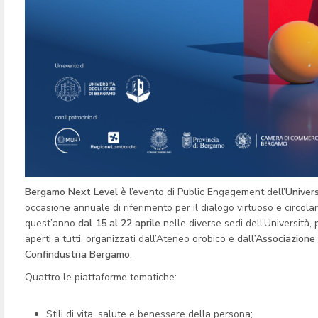
Bergamo Next Level
è l’evento di Public Engagement dell’
Univers
occasione annuale di riferimento per il dialogo virtuoso e circolare
quest’anno
dal 15 al 22 aprile
nelle diverse sedi dell’Università,
aperti a tutti, organizzati dall’Ateneo orobico e dall
’Associazione
Confindustria Bergamo
.
Quattro le piattaforme tematiche:
Stili di vita, salute e benessere della persona;