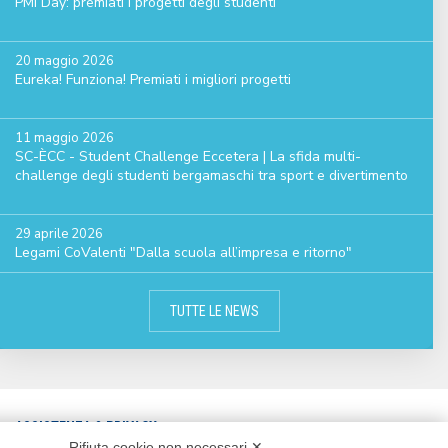
PMI Day: premiati i progetti degli studenti
20 maggio 2026
Eureka! Funziona! Premiati i migliori progetti
11 maggio 2026
SC-ÈCC - Student Challenge Eccetera | La sfida multi-
challenge degli studenti bergamaschi tra sport e divertimento
29 aprile 2026
Legami CoValenti "Dalla scuola all’impresa e ritorno"
TUTTE LE NEWS
ASSISTENZA & PRIVACY
Rifiuta cookie non necessari ✕