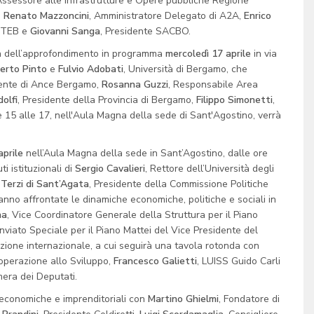
Assessore alle Infrastrutture e Opere pubbliche Regione
,
Renato Mazzoncini
, Amministratore Delegato di A2A,
Enrico
o TEB e
Giovanni Sanga
, Presidente SACBO.
ista dell’approfondimento in programma
mercoledì 17 aprile
in via
erto Pinto
e
Fulvio Adobati
, Università di Bergamo, che
dente di Ance Bergamo,
Rosanna Guzzi
, Responsabile Area
olfi
, Presidente della Provincia di Bergamo,
Filippo Simonetti
,
 15 alle 17, nell'Aula Magna della sede di Sant'Agostino, verrà
aprile
nell’Aula Magna della sede in Sant’Agostino, dalle ore
i istituzionali di
Sergio Cavalieri
, Rettore dell’Università degli
 Terzi
di Sant’Agata
, Presidente della Commissione Politiche
nno affrontate le dinamiche economiche, politiche e sociali in
na
, Vice Coordinatore Generale della Struttura per il Piano
 Inviato Speciale per il Piano Mattei del Vice Presidente del
erazione internazionale, a cui seguirà una tavola rotonda con
Cooperazione allo Sviluppo,
Francesco Galietti
, LUISS Guido Carli
mera dei Deputati.
 economiche e imprenditoriali con
Martino Ghielmi
, Fondatore di