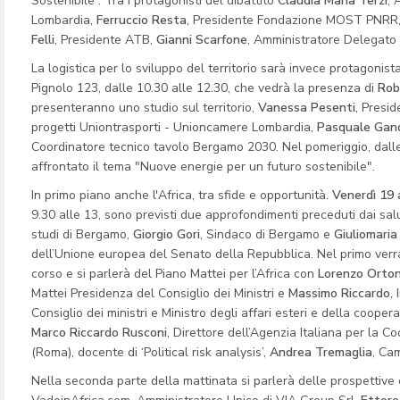
Sostenibile”. Tra i protagonisti del dibattito
Claudia Maria Terzi
, 
Lombardia,
Ferruccio Resta
, Presidente Fondazione MOST PNRR
Felli
, Presidente ATB,
Gianni Scarfone
, Amministratore Delegat
La logistica per lo sviluppo del territorio sarà invece protagon
Pignolo 123, dalle 10.30 alle 12.30, che vedrà la presenza di
Rob
presenteranno uno studio sul territorio,
Vanessa Pesenti
, Presi
progetti Uniontrasporti - Unioncamere Lombardia,
Pasquale Gand
Coordinatore tecnico tavolo Bergamo 2030. Nel pomeriggio, dalle
affrontato il tema "Nuove energie per un futuro sostenibile".
In primo piano anche l'Africa, tra sfide e opportunità.
Venerdì 19 
9.30 alle 13, sono previsti due approfondimenti preceduti dai salut
studi di Bergamo,
Giorgio Gori
, Sindaco di Bergamo e
Giuliomaria
dell’Unione europea del Senato della Repubblica. Nel primo verra
corso e si parlerà del Piano Mattei per l’Africa con
Lorenzo Orto
Mattei Presidenza del Consiglio dei Ministri e
Massimo Riccardo
,
Consiglio dei ministri e Ministro degli affari esteri e della coop
Marco Riccardo Rusconi
, Direttore dell’Agenzia Italiana per la 
(Roma), docente di ‘Political risk analysis’,
Andrea Tremaglia
, Ca
Nella seconda parte della mattinata si parlerà delle prospettive