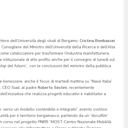
tore dell’Università degli studi di Bergamo,
Cristina Bombassei
e
Consigliere del Ministro dell’Università della Ricerca e dell’Alta
come catalizzatore per trasformare l’industria manifatturiera,
za istituzionale di alto profilo anche per il convegno di lunedì sul
p del futuro”, con le conclusioni del ministro della pubblica
te e benessere, anche il focus di martedì mattina su “Nave Italia”
i
, CEO Siad, al padre
Roberto Sestini
, recentemente
l’iniziativa che realizza progetti educativi e riabilitativi a
o: verso un modello sostenibile e integrato”, evento svoltosi
unità per il territorio bergamasco, partendo da un “docufilm”
tà in corso nel progetto PNRR “MOST-Centro Nazionale Mobilità