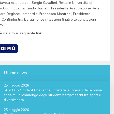
 tavola rotonda con
Sergio Cavalieri
, Rettore Università di
no Confindustria,
Guido Torrielli
, Presidente Associazione Rete
avoro Regione Lombardia,
Francesco Manfred
i, Presidente
 Confindustria Bergamo. Le riflessioni finali e le conclusioni
to.
 sul sito al seguente link:
Ultime news
25 maggio 2026
SC-ÈCC - Student Challenge Eccetera: successo della prima
sfida multi-challenge degli studenti bergamaschi tra sport e
divertimento
25 maggio 2026