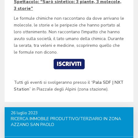
Spettacolo: “Sarò sintetico: 3 piante, 3 molecole,
3 storie”
Le formule chimiche non raccontano da dove arrivano le
molecole, le storie e le peripezie che hanno portato al
loro ottenimento. Non raccontano l'impatto che hanno
avuto sulla società, il lato umano della chimica. Durante
la serata, tra veleni e medicine, scopriremo quello che
le formule non dicono.
Tutti gli eventi si svolgeranno presso il “
Pala SDF | NXT
Station
” in Piazzale degli Alpini (zona stazione).
26 luglio 2023
RICERCA IMMOBILE PRODUTTIVO/TERZIARIO IN ZONA
AZZANO SAN PAOLO