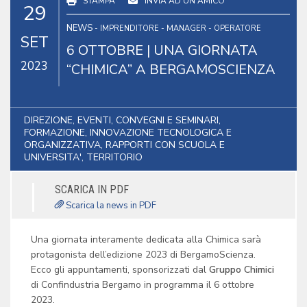
STAMPA
INVIA AD UN AMICO
29
NEWS
- IMPRENDITORE - MANAGER - OPERATORE
SET
6 OTTOBRE | UNA GIORNATA
2023
“CHIMICA” A BERGAMOSCIENZA
DIREZIONE, EVENTI, CONVEGNI E SEMINARI,
FORMAZIONE, INNOVAZIONE TECNOLOGICA E
ORGANIZZATIVA, RAPPORTI CON SCUOLA E
UNIVERSITA', TERRITORIO
SCARICA IN PDF
Scarica la news in PDF
Una giornata interamente dedicata alla Chimica sarà
protagonista dell’edizione 2023 di BergamoScienza.
Ecco gli appuntamenti, sponsorizzati dal
Gruppo Chimici
di Confindustria Bergamo in programma il 6 ottobre
2023.