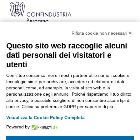
Rifiuta cookie non necessari ✕
Via Stezzano, 87 | 24126 Bergamo
Kilometro Rosso, Gate 5
Questo sito web raccoglie alcuni
Codice Fiscale: 80021750163 | PEC:
dati personali dei visitatori e
info@pec.confindustriabergamo.it
utenti
Con il tuo consenso, noi e i nostri partner utilizziamo i cookie e
CONFINDUSTRIA BERGAMO
tecnologie simili per archiviare, accedere ed elaborare i dati
personali come, ad esempio, la visita al sito web o la
personalizzazione degli annunci. Poiché rispettiamo il tuo diritto
ASSISTENZA & PRIVACY
alla privacy, è possibile scegliere di non consentire alcuni tipi di
cookie. Clicca su preferenze GDPR per saperne di più.
Visualizza la Cookie Policy Completa
Powered by
La riproduzione, anche parziale, di qualsiasi informazione o